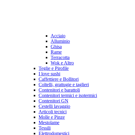
Acciaio
Alluminio
Ghisa
Rame
Terracotta
Wok e Altro
Teglie e Pirofile
I love sushi
Caffettiere e Bollitori
Coltelli, grattugie e taglieri
Contenitori e barattoli
Contenitori termici e isotermici
Contenitori GN
Cestelli lavaggio
Articoli tecnici
Molle e Pinze
Mestolame
Tessili
Elettrodomestici