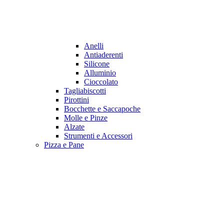
Anelli
Antiaderenti
Silicone
Alluminio
Cioccolato
Tagliabiscotti
Pirottini
Bocchette e Saccapoche
Molle e Pinze
Alzate
Strumenti e Accessori
Pizza e Pane