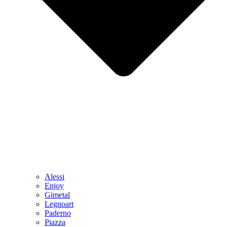
Alessi
Enjoy
Gimetal
Legnoart
Paderno
Piazza