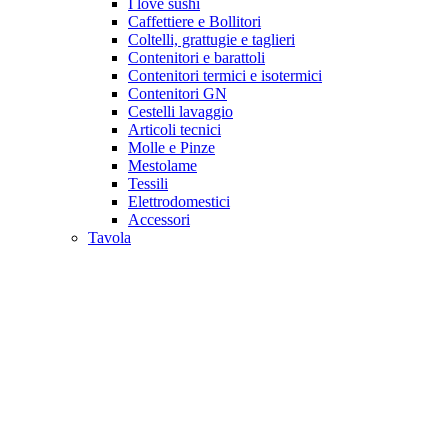
I love sushi
Caffettiere e Bollitori
Coltelli, grattugie e taglieri
Contenitori e barattoli
Contenitori termici e isotermici
Contenitori GN
Cestelli lavaggio
Articoli tecnici
Molle e Pinze
Mestolame
Tessili
Elettrodomestici
Accessori
Tavola