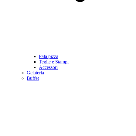
Pala pizza
Teglie e Stampi
Accessori
Gelateria
Buffet