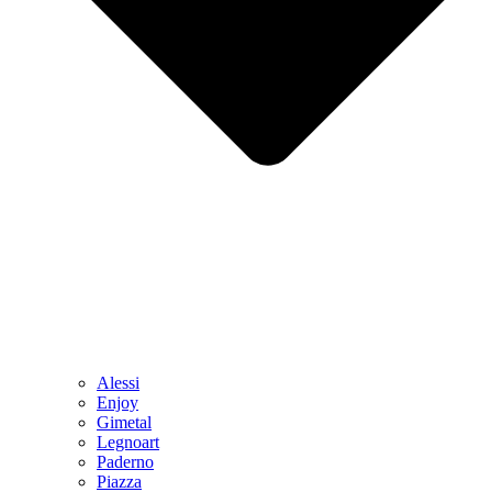
Alessi
Enjoy
Gimetal
Legnoart
Paderno
Piazza