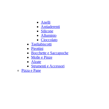
Anelli
Antiaderenti
Silicone
Alluminio
Cioccolato
Tagliabiscotti
Pirottini
Bocchette e Saccapoche
Molle e Pinze
Alzate
Strumenti e Accessori
Pizza e Pane