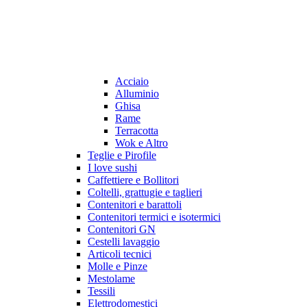
Acciaio
Alluminio
Ghisa
Rame
Terracotta
Wok e Altro
Teglie e Pirofile
I love sushi
Caffettiere e Bollitori
Coltelli, grattugie e taglieri
Contenitori e barattoli
Contenitori termici e isotermici
Contenitori GN
Cestelli lavaggio
Articoli tecnici
Molle e Pinze
Mestolame
Tessili
Elettrodomestici