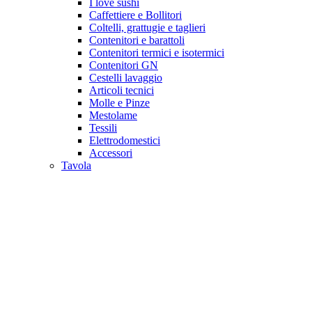
I love sushi
Caffettiere e Bollitori
Coltelli, grattugie e taglieri
Contenitori e barattoli
Contenitori termici e isotermici
Contenitori GN
Cestelli lavaggio
Articoli tecnici
Molle e Pinze
Mestolame
Tessili
Elettrodomestici
Accessori
Tavola