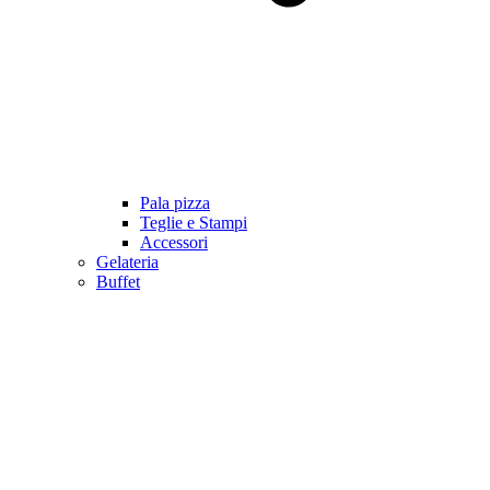
Pala pizza
Teglie e Stampi
Accessori
Gelateria
Buffet