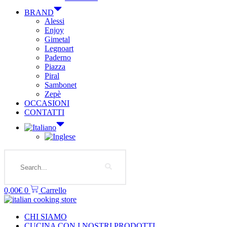
BRAND
Alessi
Enjoy
Gimetal
Legnoart
Paderno
Piazza
Piral
Sambonet
Zepè
OCCASIONI
CONTATTI
Search
0,00
€
0
Carrello
CHI SIAMO
CUCINA CON I NOSTRI PRODOTTI