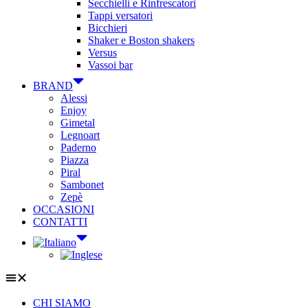
Secchielli e Rinfrescatori
Tappi versatori
Bicchieri
Shaker e Boston shakers
Versus
Vassoi bar
BRAND
Alessi
Enjoy
Gimetal
Legnoart
Paderno
Piazza
Piral
Sambonet
Zepè
OCCASIONI
CONTATTI
CHI SIAMO