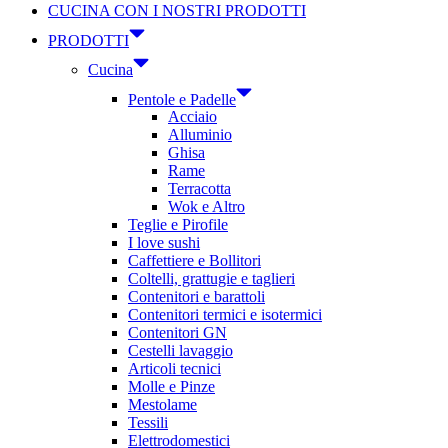
CUCINA CON I NOSTRI PRODOTTI
PRODOTTI
Cucina
Pentole e Padelle
Acciaio
Alluminio
Ghisa
Rame
Terracotta
Wok e Altro
Teglie e Pirofile
I love sushi
Caffettiere e Bollitori
Coltelli, grattugie e taglieri
Contenitori e barattoli
Contenitori termici e isotermici
Contenitori GN
Cestelli lavaggio
Articoli tecnici
Molle e Pinze
Mestolame
Tessili
Elettrodomestici