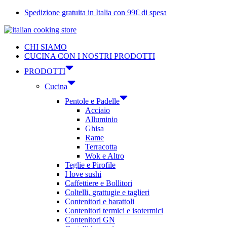
Vai
Spedizione gratuita in Italia con 99€ di spesa
al
contenuto
CHI SIAMO
CUCINA CON I NOSTRI PRODOTTI
PRODOTTI
Cucina
Pentole e Padelle
Acciaio
Alluminio
Ghisa
Rame
Terracotta
Wok e Altro
Teglie e Pirofile
I love sushi
Caffettiere e Bollitori
Coltelli, grattugie e taglieri
Contenitori e barattoli
Contenitori termici e isotermici
Contenitori GN