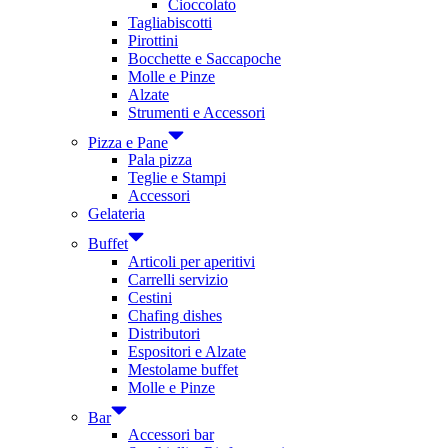
Cioccolato
Tagliabiscotti
Pirottini
Bocchette e Saccapoche
Molle e Pinze
Alzate
Strumenti e Accessori
Pizza e Pane
Pala pizza
Teglie e Stampi
Accessori
Gelateria
Buffet
Articoli per aperitivi
Carrelli servizio
Cestini
Chafing dishes
Distributori
Espositori e Alzate
Mestolame buffet
Molle e Pinze
Bar
Accessori bar