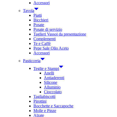
Accessori
Tavola
Piatti
Bicchieri
Posate
Posate di servizio
Taglieri Vassoi da presentazione
Complementi
Te e Caffè
Pepe Sale Olio Aceto
Accessori
Pasticceria
Teglie e Stampi
Anelli
Antiaderenti
Silicone
Alluminio
Cioccolato
Tagliabiscotti
Pirottini
Bocchette e Saccapoche
Molle e Pinze
Alzate