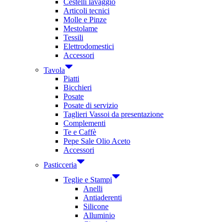
Cestelli lavaggio
Articoli tecnici
Molle e Pinze
Mestolame
Tessili
Elettrodomestici
Accessori
Tavola
Piatti
Bicchieri
Posate
Posate di servizio
Taglieri Vassoi da presentazione
Complementi
Te e Caffè
Pepe Sale Olio Aceto
Accessori
Pasticceria
Teglie e Stampi
Anelli
Antiaderenti
Silicone
Alluminio