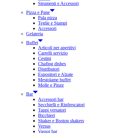
Strumenti e Accessori
Pizza e Pane
Pala pizza
Teglie e Stampi
Accessori
Gelateria
Buffet
Articoli per aperitivi
Carrelli servizio
Cestini
Chafing dishes
Distributori
Espositori e Alzate
Mestolame buffet
Molle e Pinze
Bar
Accessori bar
Secchielli e Rinfrescatori
Tappi versatori
Bicchieri
Shaker e Boston shakers
Versus
Vassoi bar