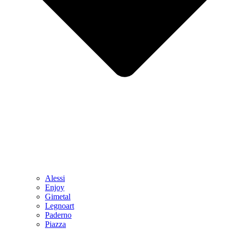
Alessi
Enjoy
Gimetal
Legnoart
Paderno
Piazza