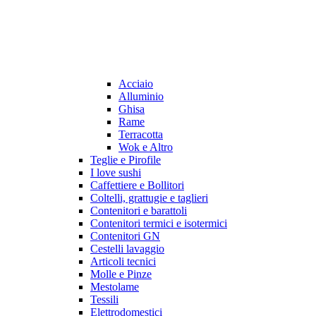
Acciaio
Alluminio
Ghisa
Rame
Terracotta
Wok e Altro
Teglie e Pirofile
I love sushi
Caffettiere e Bollitori
Coltelli, grattugie e taglieri
Contenitori e barattoli
Contenitori termici e isotermici
Contenitori GN
Cestelli lavaggio
Articoli tecnici
Molle e Pinze
Mestolame
Tessili
Elettrodomestici