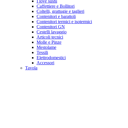
I love sushi
Caffettiere e Bollitori
Coltelli, grattugie e taglieri
Contenitori e barattoli
Contenitori termici e isotermici
Contenitori GN
Cestelli lavaggio
Articoli tecnici
Molle e Pinze
Mestolame
Tessili
Elettrodomestici
Accessori
Tavola