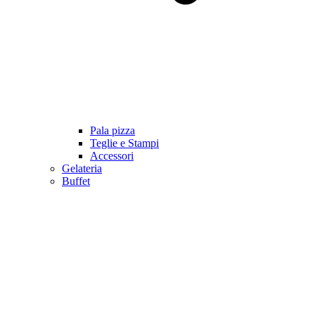
Pala pizza
Teglie e Stampi
Accessori
Gelateria
Buffet