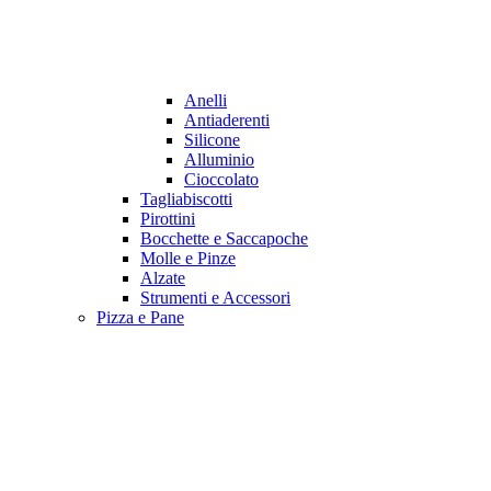
Anelli
Antiaderenti
Silicone
Alluminio
Cioccolato
Tagliabiscotti
Pirottini
Bocchette e Saccapoche
Molle e Pinze
Alzate
Strumenti e Accessori
Pizza e Pane