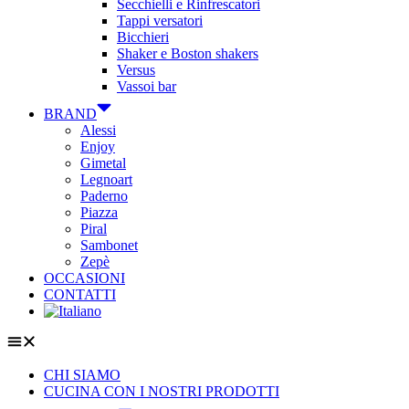
Secchielli e Rinfrescatori
Tappi versatori
Bicchieri
Shaker e Boston shakers
Versus
Vassoi bar
BRAND
Alessi
Enjoy
Gimetal
Legnoart
Paderno
Piazza
Piral
Sambonet
Zepè
OCCASIONI
CONTATTI
CHI SIAMO
CUCINA CON I NOSTRI PRODOTTI