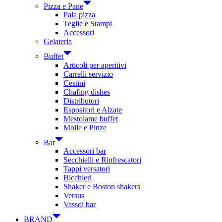
Pizza e Pane
Pala pizza
Teglie e Stampi
Accessori
Gelateria
Buffet
Articoli per aperitivi
Carrelli servizio
Cestini
Chafing dishes
Distributori
Espositori e Alzate
Mestolame buffet
Molle e Pinze
Bar
Accessori bar
Secchielli e Rinfrescatori
Tappi versatori
Bicchieri
Shaker e Boston shakers
Versus
Vassoi bar
BRAND