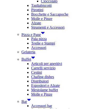
Cioccolato
Tagliabiscotti
Pirottini
Bocchette e Saccapoche
Molle e Pinze
Alzate
Strumenti e Accessori
Pizza e Pane
Pala pizza
Teglie e Stampi
Accessori
Gelateria
Buffet
Articoli per aperitivi
Carrelli servizio
Cestini
Chafing dishes
Distributori
Espositori e Alzate
Mestolame buffet
Molle e Pinze
Bar
Accessori bar