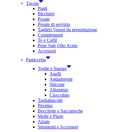
Tavola
Piatti
Bicchieri
Posate
Posate di servizio
Taglieri Vassoi da presentazione
Complementi
Te e Caffè
Pepe Sale Olio Aceto
Accessori
Pasticceria
Teglie e Stampi
Anelli
Antiaderenti
Silicone
Alluminio
Cioccolato
Tagliabiscotti
Pirottini
Bocchette e Saccapoche
Molle e Pinze
Alzate
Strumenti e Accessori