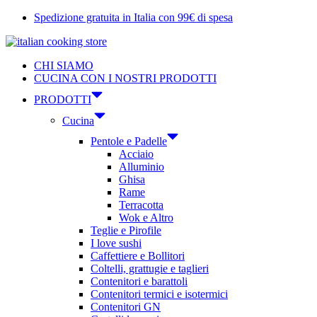
Vai
Spedizione gratuita in Italia con 99€ di spesa
al
contenuto
CHI SIAMO
CUCINA CON I NOSTRI PRODOTTI
PRODOTTI
Cucina
Pentole e Padelle
Acciaio
Alluminio
Ghisa
Rame
Terracotta
Wok e Altro
Teglie e Pirofile
I love sushi
Caffettiere e Bollitori
Coltelli, grattugie e taglieri
Contenitori e barattoli
Contenitori termici e isotermici
Contenitori GN