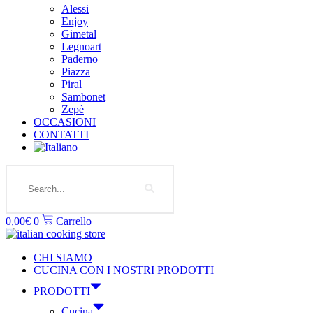
Alessi
Enjoy
Gimetal
Legnoart
Paderno
Piazza
Piral
Sambonet
Zepè
OCCASIONI
CONTATTI
Search
0,00
€
0
Carrello
CHI SIAMO
CUCINA CON I NOSTRI PRODOTTI
PRODOTTI
Cucina