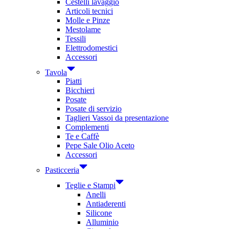
Cestelli lavaggio
Articoli tecnici
Molle e Pinze
Mestolame
Tessili
Elettrodomestici
Accessori
Tavola
Piatti
Bicchieri
Posate
Posate di servizio
Taglieri Vassoi da presentazione
Complementi
Te e Caffè
Pepe Sale Olio Aceto
Accessori
Pasticceria
Teglie e Stampi
Anelli
Antiaderenti
Silicone
Alluminio