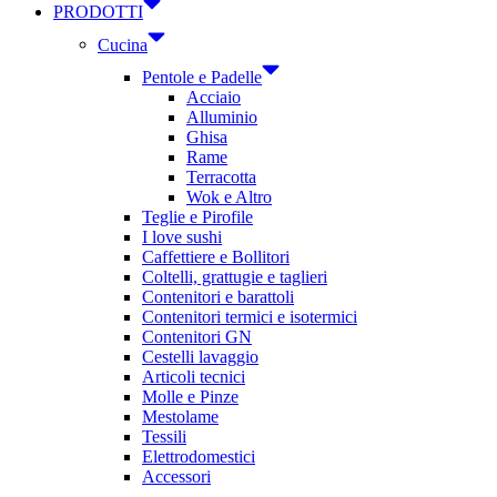
PRODOTTI
Cucina
Pentole e Padelle
Acciaio
Alluminio
Ghisa
Rame
Terracotta
Wok e Altro
Teglie e Pirofile
I love sushi
Caffettiere e Bollitori
Coltelli, grattugie e taglieri
Contenitori e barattoli
Contenitori termici e isotermici
Contenitori GN
Cestelli lavaggio
Articoli tecnici
Molle e Pinze
Mestolame
Tessili
Elettrodomestici
Accessori