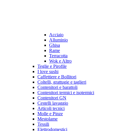
Acciaio
Alluminio
Ghisa
Rame
Terracotta
Wok e Altro
Teglie e Pirofile
I love sushi
Caffettiere e Bollitori
Coltelli, grattugie e taglieri
Contenitori e barattoli
Contenitori termici e isotermici
Contenitori GN
Cestelli lavaggio
Articoli tecnici
Molle e Pinze
Mestolame
Tessili
Elettrodomestici