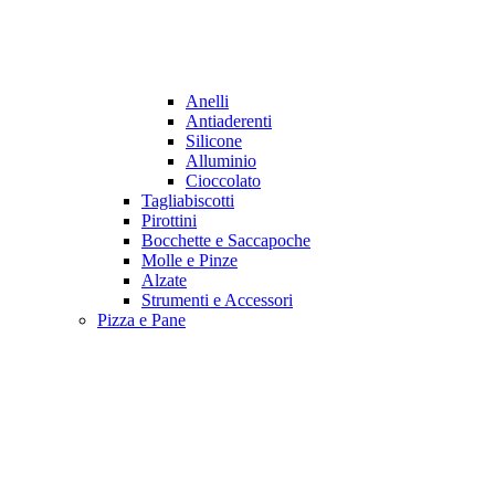
Anelli
Antiaderenti
Silicone
Alluminio
Cioccolato
Tagliabiscotti
Pirottini
Bocchette e Saccapoche
Molle e Pinze
Alzate
Strumenti e Accessori
Pizza e Pane