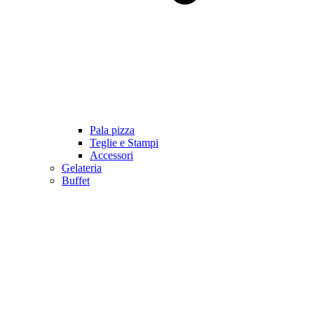
Pala pizza
Teglie e Stampi
Accessori
Gelateria
Buffet