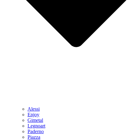
Alessi
Enjoy
Gimetal
Legnoart
Paderno
Piazza