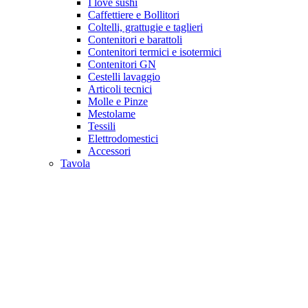
I love sushi
Caffettiere e Bollitori
Coltelli, grattugie e taglieri
Contenitori e barattoli
Contenitori termici e isotermici
Contenitori GN
Cestelli lavaggio
Articoli tecnici
Molle e Pinze
Mestolame
Tessili
Elettrodomestici
Accessori
Tavola