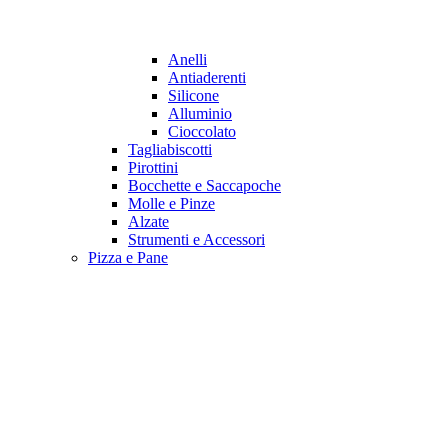
Anelli
Antiaderenti
Silicone
Alluminio
Cioccolato
Tagliabiscotti
Pirottini
Bocchette e Saccapoche
Molle e Pinze
Alzate
Strumenti e Accessori
Pizza e Pane