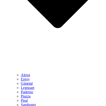
Alessi
Enjoy
Gimetal
Legnoart
Paderno
Piazza
Piral
Sambonet