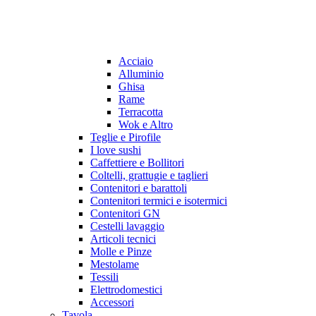
Acciaio
Alluminio
Ghisa
Rame
Terracotta
Wok e Altro
Teglie e Pirofile
I love sushi
Caffettiere e Bollitori
Coltelli, grattugie e taglieri
Contenitori e barattoli
Contenitori termici e isotermici
Contenitori GN
Cestelli lavaggio
Articoli tecnici
Molle e Pinze
Mestolame
Tessili
Elettrodomestici
Accessori
Tavola