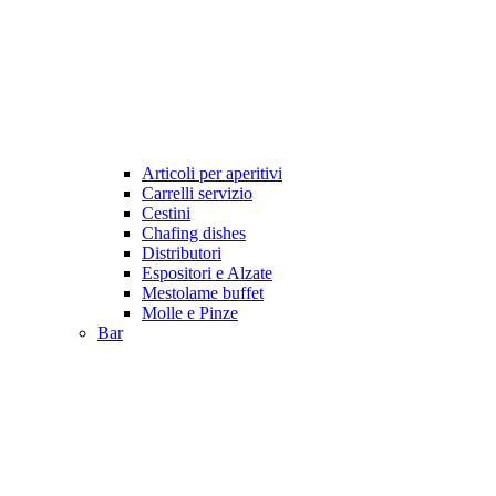
Articoli per aperitivi
Carrelli servizio
Cestini
Chafing dishes
Distributori
Espositori e Alzate
Mestolame buffet
Molle e Pinze
Bar