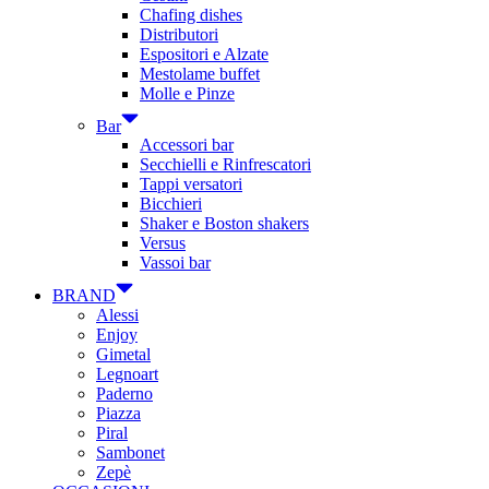
Chafing dishes
Distributori
Espositori e Alzate
Mestolame buffet
Molle e Pinze
Bar
Accessori bar
Secchielli e Rinfrescatori
Tappi versatori
Bicchieri
Shaker e Boston shakers
Versus
Vassoi bar
BRAND
Alessi
Enjoy
Gimetal
Legnoart
Paderno
Piazza
Piral
Sambonet
Zepè