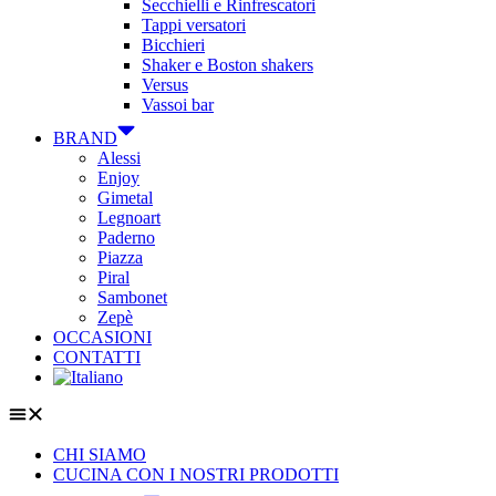
Secchielli e Rinfrescatori
Tappi versatori
Bicchieri
Shaker e Boston shakers
Versus
Vassoi bar
BRAND
Alessi
Enjoy
Gimetal
Legnoart
Paderno
Piazza
Piral
Sambonet
Zepè
OCCASIONI
CONTATTI
CHI SIAMO
CUCINA CON I NOSTRI PRODOTTI