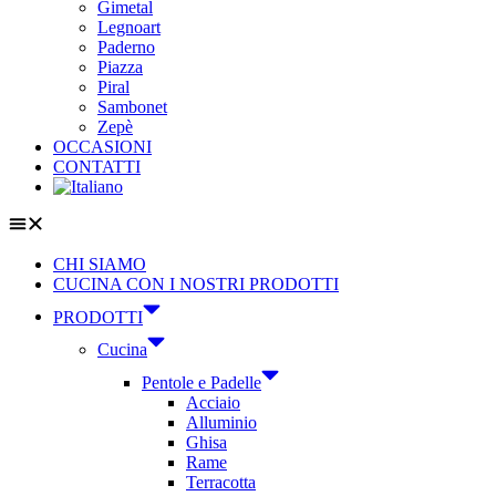
Gimetal
Legnoart
Paderno
Piazza
Piral
Sambonet
Zepè
OCCASIONI
CONTATTI
CHI SIAMO
CUCINA CON I NOSTRI PRODOTTI
PRODOTTI
Cucina
Pentole e Padelle
Acciaio
Alluminio
Ghisa
Rame
Terracotta