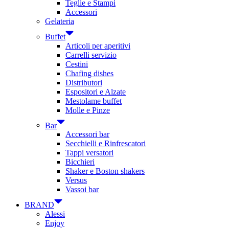
Teglie e Stampi
Accessori
Gelateria
Buffet
Articoli per aperitivi
Carrelli servizio
Cestini
Chafing dishes
Distributori
Espositori e Alzate
Mestolame buffet
Molle e Pinze
Bar
Accessori bar
Secchielli e Rinfrescatori
Tappi versatori
Bicchieri
Shaker e Boston shakers
Versus
Vassoi bar
BRAND
Alessi
Enjoy