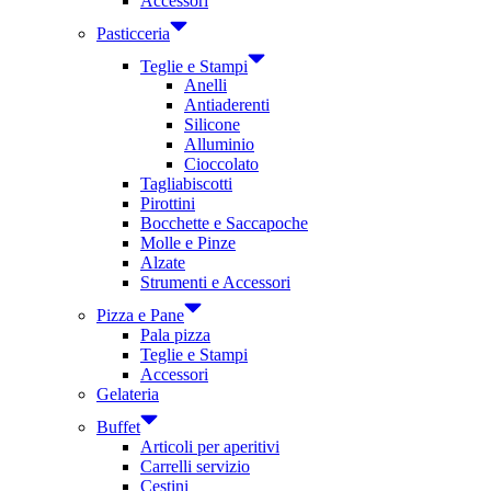
Accessori
Pasticceria
Teglie e Stampi
Anelli
Antiaderenti
Silicone
Alluminio
Cioccolato
Tagliabiscotti
Pirottini
Bocchette e Saccapoche
Molle e Pinze
Alzate
Strumenti e Accessori
Pizza e Pane
Pala pizza
Teglie e Stampi
Accessori
Gelateria
Buffet
Articoli per aperitivi
Carrelli servizio
Cestini