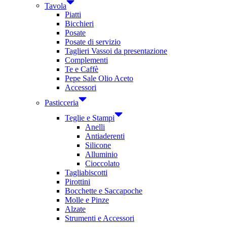
Tavola
Piatti
Bicchieri
Posate
Posate di servizio
Taglieri Vassoi da presentazione
Complementi
Te e Caffè
Pepe Sale Olio Aceto
Accessori
Pasticceria
Teglie e Stampi
Anelli
Antiaderenti
Silicone
Alluminio
Cioccolato
Tagliabiscotti
Pirottini
Bocchette e Saccapoche
Molle e Pinze
Alzate
Strumenti e Accessori