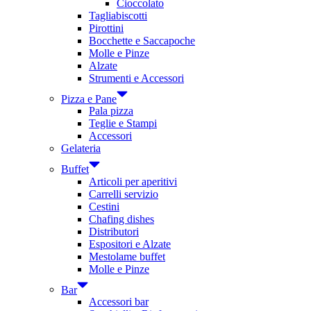
Cioccolato
Tagliabiscotti
Pirottini
Bocchette e Saccapoche
Molle e Pinze
Alzate
Strumenti e Accessori
Pizza e Pane
Pala pizza
Teglie e Stampi
Accessori
Gelateria
Buffet
Articoli per aperitivi
Carrelli servizio
Cestini
Chafing dishes
Distributori
Espositori e Alzate
Mestolame buffet
Molle e Pinze
Bar
Accessori bar