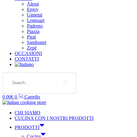
Alessi
Enjoy
Gimetal
Legnoart
Paderno
Piazza
Piral
Sambonet
Zepè
OCCASIONI
CONTATTI
Search
0,00
€
0
Carrello
CHI SIAMO
CUCINA CON I NOSTRI PRODOTTI
PRODOTTI
Cucina