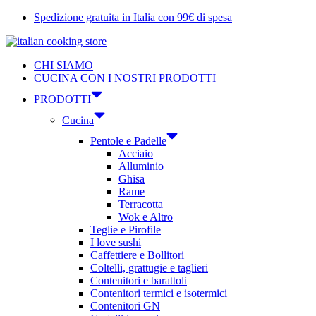
Vai
Spedizione gratuita in Italia con 99€ di spesa
al
contenuto
CHI SIAMO
CUCINA CON I NOSTRI PRODOTTI
PRODOTTI
Cucina
Pentole e Padelle
Acciaio
Alluminio
Ghisa
Rame
Terracotta
Wok e Altro
Teglie e Pirofile
I love sushi
Caffettiere e Bollitori
Coltelli, grattugie e taglieri
Contenitori e barattoli
Contenitori termici e isotermici
Contenitori GN