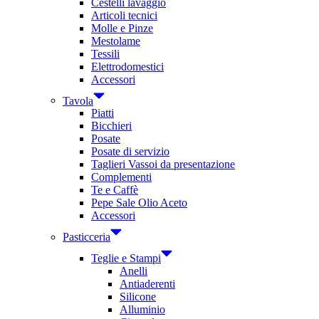
Cestelli lavaggio
Articoli tecnici
Molle e Pinze
Mestolame
Tessili
Elettrodomestici
Accessori
Tavola
Piatti
Bicchieri
Posate
Posate di servizio
Taglieri Vassoi da presentazione
Complementi
Te e Caffè
Pepe Sale Olio Aceto
Accessori
Pasticceria
Teglie e Stampi
Anelli
Antiaderenti
Silicone
Alluminio