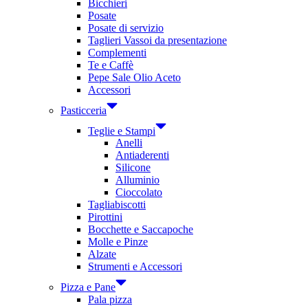
Bicchieri
Posate
Posate di servizio
Taglieri Vassoi da presentazione
Complementi
Te e Caffè
Pepe Sale Olio Aceto
Accessori
Pasticceria
Teglie e Stampi
Anelli
Antiaderenti
Silicone
Alluminio
Cioccolato
Tagliabiscotti
Pirottini
Bocchette e Saccapoche
Molle e Pinze
Alzate
Strumenti e Accessori
Pizza e Pane
Pala pizza