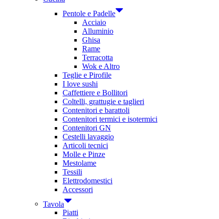
Pentole e Padelle
Acciaio
Alluminio
Ghisa
Rame
Terracotta
Wok e Altro
Teglie e Pirofile
I love sushi
Caffettiere e Bollitori
Coltelli, grattugie e taglieri
Contenitori e barattoli
Contenitori termici e isotermici
Contenitori GN
Cestelli lavaggio
Articoli tecnici
Molle e Pinze
Mestolame
Tessili
Elettrodomestici
Accessori
Tavola
Piatti