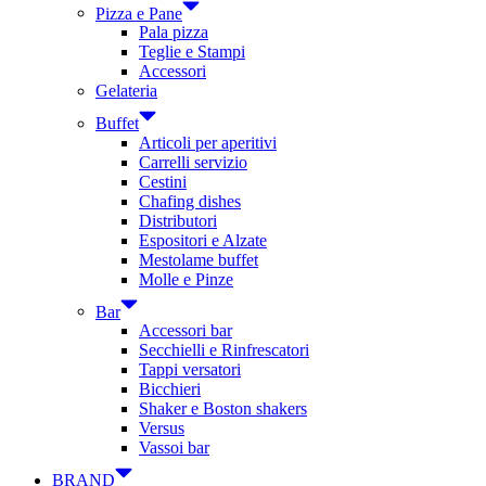
Pizza e Pane
Pala pizza
Teglie e Stampi
Accessori
Gelateria
Buffet
Articoli per aperitivi
Carrelli servizio
Cestini
Chafing dishes
Distributori
Espositori e Alzate
Mestolame buffet
Molle e Pinze
Bar
Accessori bar
Secchielli e Rinfrescatori
Tappi versatori
Bicchieri
Shaker e Boston shakers
Versus
Vassoi bar
BRAND