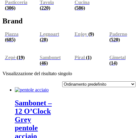
Pasticceria
Tavola
Cucina
(306)
(220)
(586)
Brand
Piazza
Legnoart
Enjoy
(9)
Paderno
(685)
(28)
(520)
Zepè
(19)
Sambonet
Piral
(1)
Gimetal
(46)
(14)
Visualizzazione del risultato singolo
Sambonet –
12 O’Clock
Grey
pentole
acciaio