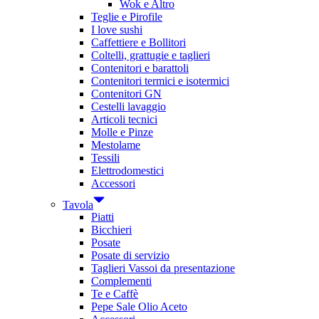
Wok e Altro
Teglie e Pirofile
I love sushi
Caffettiere e Bollitori
Coltelli, grattugie e taglieri
Contenitori e barattoli
Contenitori termici e isotermici
Contenitori GN
Cestelli lavaggio
Articoli tecnici
Molle e Pinze
Mestolame
Tessili
Elettrodomestici
Accessori
Tavola
Piatti
Bicchieri
Posate
Posate di servizio
Taglieri Vassoi da presentazione
Complementi
Te e Caffè
Pepe Sale Olio Aceto