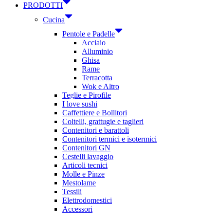
PRODOTTI
Cucina
Pentole e Padelle
Acciaio
Alluminio
Ghisa
Rame
Terracotta
Wok e Altro
Teglie e Pirofile
I love sushi
Caffettiere e Bollitori
Coltelli, grattugie e taglieri
Contenitori e barattoli
Contenitori termici e isotermici
Contenitori GN
Cestelli lavaggio
Articoli tecnici
Molle e Pinze
Mestolame
Tessili
Elettrodomestici
Accessori