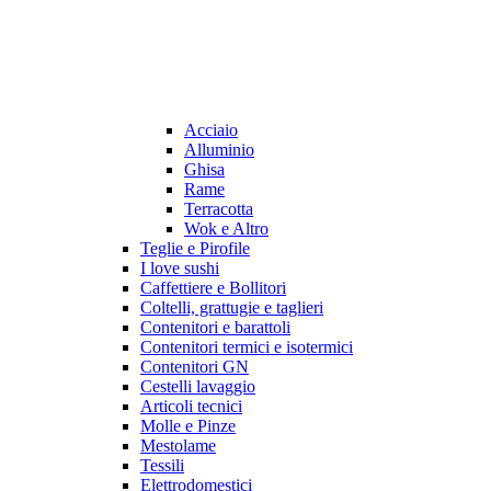
Acciaio
Alluminio
Ghisa
Rame
Terracotta
Wok e Altro
Teglie e Pirofile
I love sushi
Caffettiere e Bollitori
Coltelli, grattugie e taglieri
Contenitori e barattoli
Contenitori termici e isotermici
Contenitori GN
Cestelli lavaggio
Articoli tecnici
Molle e Pinze
Mestolame
Tessili
Elettrodomestici