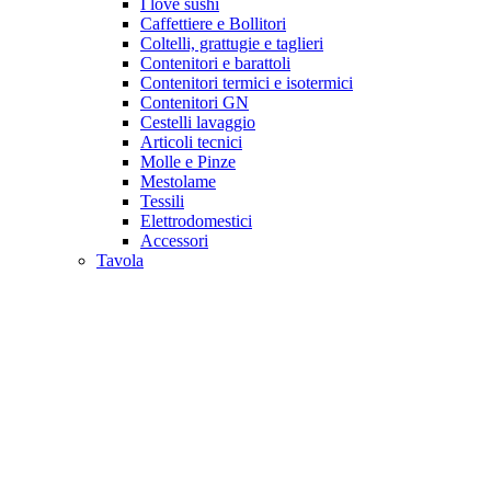
I love sushi
Caffettiere e Bollitori
Coltelli, grattugie e taglieri
Contenitori e barattoli
Contenitori termici e isotermici
Contenitori GN
Cestelli lavaggio
Articoli tecnici
Molle e Pinze
Mestolame
Tessili
Elettrodomestici
Accessori
Tavola