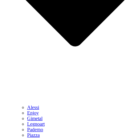
Alessi
Enjoy
Gimetal
Legnoart
Paderno
Piazza