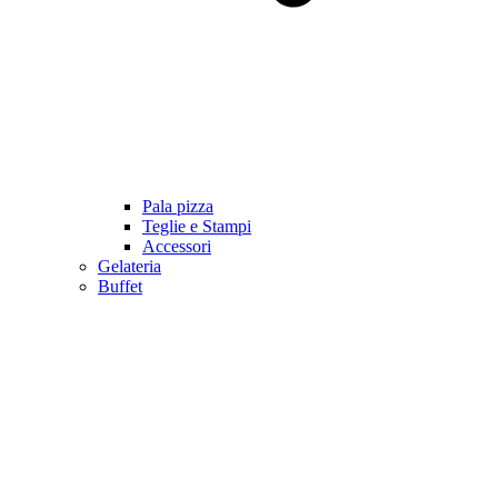
Pala pizza
Teglie e Stampi
Accessori
Gelateria
Buffet