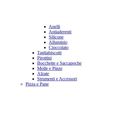
Anelli
Antiaderenti
Silicone
Alluminio
Cioccolato
Tagliabiscotti
Pirottini
Bocchette e Saccapoche
Molle e Pinze
Alzate
Strumenti e Accessori
Pizza e Pane