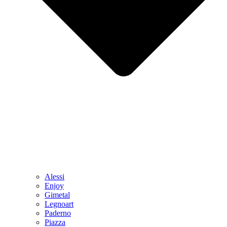
Alessi
Enjoy
Gimetal
Legnoart
Paderno
Piazza