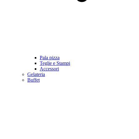
Pala pizza
Teglie e Stampi
Accessori
Gelateria
Buffet