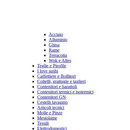
Acciaio
Alluminio
Ghisa
Rame
Terracotta
Wok e Altro
Teglie e Pirofile
I love sushi
Caffettiere e Bollitori
Coltelli, grattugie e taglieri
Contenitori e barattoli
Contenitori termici e isotermici
Contenitori GN
Cestelli lavaggio
Articoli tecnici
Molle e Pinze
Mestolame
Tessili
Elettrodomestici