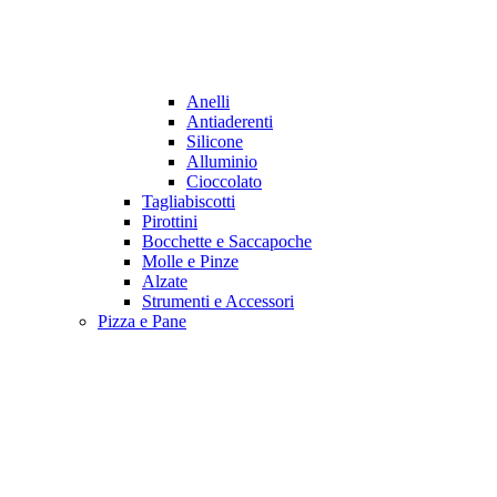
Anelli
Antiaderenti
Silicone
Alluminio
Cioccolato
Tagliabiscotti
Pirottini
Bocchette e Saccapoche
Molle e Pinze
Alzate
Strumenti e Accessori
Pizza e Pane