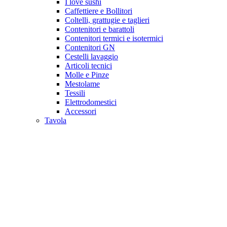
I love sushi
Caffettiere e Bollitori
Coltelli, grattugie e taglieri
Contenitori e barattoli
Contenitori termici e isotermici
Contenitori GN
Cestelli lavaggio
Articoli tecnici
Molle e Pinze
Mestolame
Tessili
Elettrodomestici
Accessori
Tavola