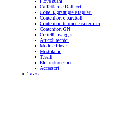
I love sushi
Caffettiere e Bollitori
Coltelli, grattugie e taglieri
Contenitori e barattoli
Contenitori termici e isotermici
Contenitori GN
Cestelli lavaggio
Articoli tecnici
Molle e Pinze
Mestolame
Tessili
Elettrodomestici
Accessori
Tavola