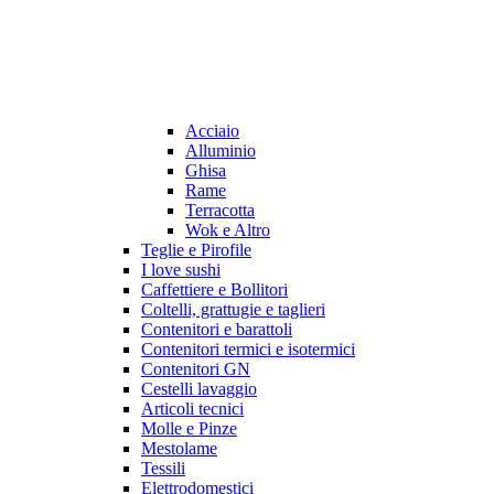
Acciaio
Alluminio
Ghisa
Rame
Terracotta
Wok e Altro
Teglie e Pirofile
I love sushi
Caffettiere e Bollitori
Coltelli, grattugie e taglieri
Contenitori e barattoli
Contenitori termici e isotermici
Contenitori GN
Cestelli lavaggio
Articoli tecnici
Molle e Pinze
Mestolame
Tessili
Elettrodomestici