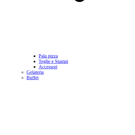
Pala pizza
Teglie e Stampi
Accessori
Gelateria
Buffet