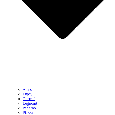
Alessi
Enjoy
Gimetal
Legnoart
Paderno
Piazza