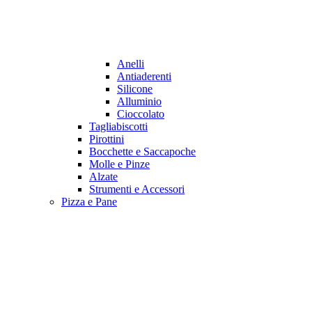
Anelli
Antiaderenti
Silicone
Alluminio
Cioccolato
Tagliabiscotti
Pirottini
Bocchette e Saccapoche
Molle e Pinze
Alzate
Strumenti e Accessori
Pizza e Pane