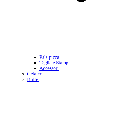
Pala pizza
Teglie e Stampi
Accessori
Gelateria
Buffet