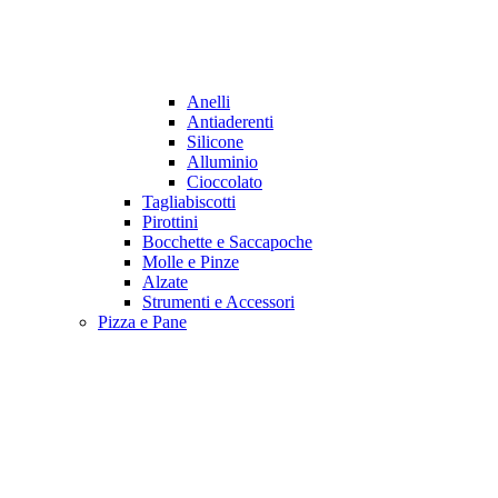
Anelli
Antiaderenti
Silicone
Alluminio
Cioccolato
Tagliabiscotti
Pirottini
Bocchette e Saccapoche
Molle e Pinze
Alzate
Strumenti e Accessori
Pizza e Pane