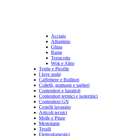
Acciaio
Alluminio
Ghisa
Rame
Terracotta
Wok e Altro
Teglie e Pirofile
I love sushi
Caffettiere e Bollitori
Coltelli, grattugie e taglieri
Contenitori e barattoli
Contenitori termici e isotermici
Contenitori GN
Cestelli lavaggio
Articoli tecnici
Molle e Pinze
Mestolame
Tessili
Elettrodomestici