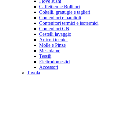
I love sushi
Caffettiere e Bollitori
Coltelli, grattugie e taglieri
Contenitori e barattoli
Contenitori termici e isotermici
Contenitori GN
Cestelli lavaggio
Articoli tecnici
Molle e Pinze
Mestolame
Tessili
Elettrodomestici
Accessori
Tavola