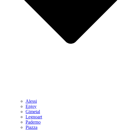
Alessi
Enjoy
Gimetal
Legnoart
Paderno
Piazza