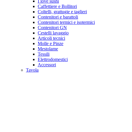
I love sushi
Caffettiere e Bollitori
Coltelli, grattugie e taglieri
Contenitori e barattoli
Contenitori termici e isotermici
Contenitori GN
Cestelli lavaggio
Articoli tecnici
Molle e Pinze
Mestolame
Tessili
Elettrodomestici
Accessori
Tavola