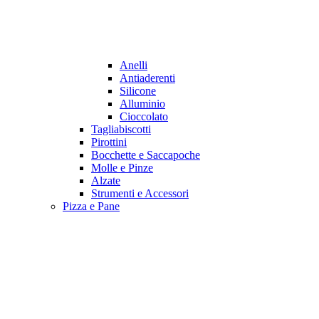
Anelli
Antiaderenti
Silicone
Alluminio
Cioccolato
Tagliabiscotti
Pirottini
Bocchette e Saccapoche
Molle e Pinze
Alzate
Strumenti e Accessori
Pizza e Pane