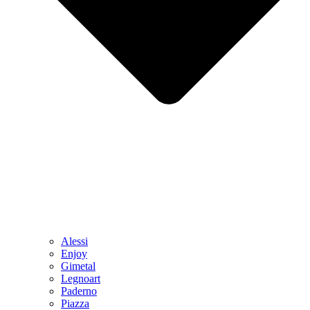
Alessi
Enjoy
Gimetal
Legnoart
Paderno
Piazza