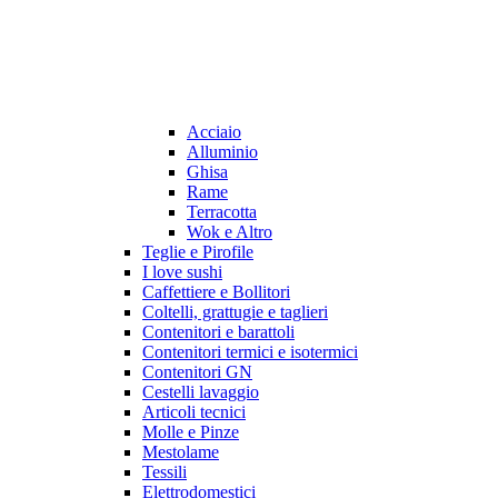
Acciaio
Alluminio
Ghisa
Rame
Terracotta
Wok e Altro
Teglie e Pirofile
I love sushi
Caffettiere e Bollitori
Coltelli, grattugie e taglieri
Contenitori e barattoli
Contenitori termici e isotermici
Contenitori GN
Cestelli lavaggio
Articoli tecnici
Molle e Pinze
Mestolame
Tessili
Elettrodomestici