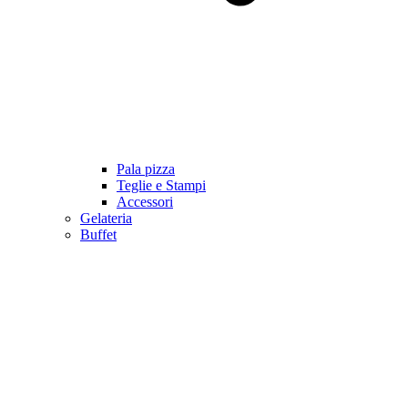
Pala pizza
Teglie e Stampi
Accessori
Gelateria
Buffet