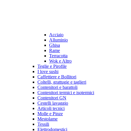
Acciaio
Alluminio
Ghisa
Rame
Terracotta
Wok e Altro
Teglie e Pirofile
I love sushi
Caffettiere e Bollitori
Coltelli, grattugie e taglieri
Contenitori e barattoli
Contenitori termici e isotermici
Contenitori GN
Cestelli lavaggio
Articoli tecnici
Molle e Pinze
Mestolame
Tessili
Elettrodomestici