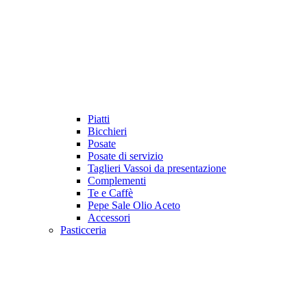
Piatti
Bicchieri
Posate
Posate di servizio
Taglieri Vassoi da presentazione
Complementi
Te e Caffè
Pepe Sale Olio Aceto
Accessori
Pasticceria