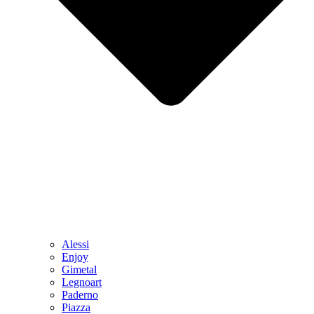
Alessi
Enjoy
Gimetal
Legnoart
Paderno
Piazza