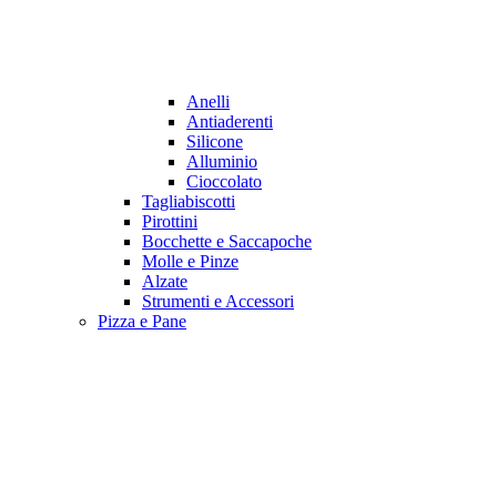
Anelli
Antiaderenti
Silicone
Alluminio
Cioccolato
Tagliabiscotti
Pirottini
Bocchette e Saccapoche
Molle e Pinze
Alzate
Strumenti e Accessori
Pizza e Pane