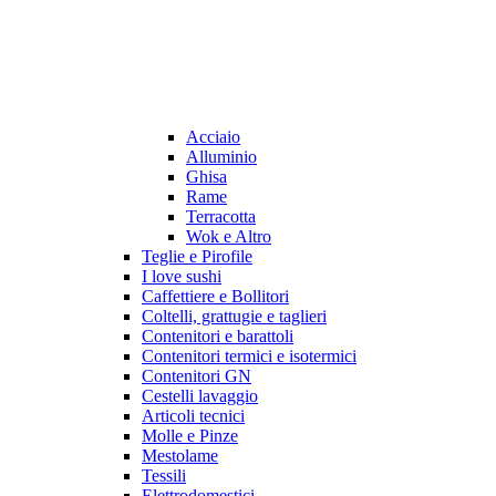
Acciaio
Alluminio
Ghisa
Rame
Terracotta
Wok e Altro
Teglie e Pirofile
I love sushi
Caffettiere e Bollitori
Coltelli, grattugie e taglieri
Contenitori e barattoli
Contenitori termici e isotermici
Contenitori GN
Cestelli lavaggio
Articoli tecnici
Molle e Pinze
Mestolame
Tessili
Elettrodomestici