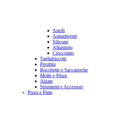
Anelli
Antiaderenti
Silicone
Alluminio
Cioccolato
Tagliabiscotti
Pirottini
Bocchette e Saccapoche
Molle e Pinze
Alzate
Strumenti e Accessori
Pizza e Pane