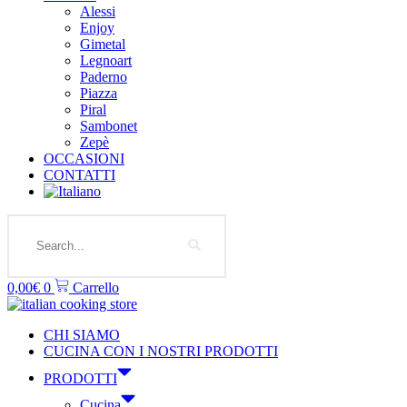
Alessi
Enjoy
Gimetal
Legnoart
Paderno
Piazza
Piral
Sambonet
Zepè
OCCASIONI
CONTATTI
Search
0,00
€
0
Carrello
CHI SIAMO
CUCINA CON I NOSTRI PRODOTTI
PRODOTTI
Cucina