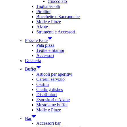
Cioccolato
Tagliabiscotti
Pirottini
Bocchette e Saccapoche
Molle e Pinze
Alzate
Strumenti e Accessori
Pizza e Pane
Pala pizza
Teglie e Stampi
Accessori
Gelateria
Buffet
Articoli per aperitivi
Carrelli servizio
Cestini
Chafing dishes
Distributori
Espositori e Alzate
Mestolame buffet
Molle e Pinze
Bar
Accessori bar