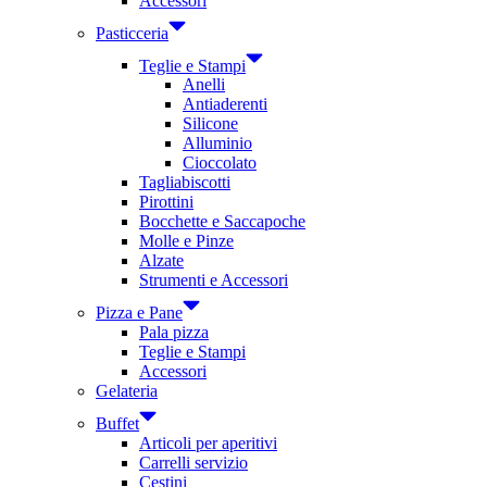
Accessori
Pasticceria
Teglie e Stampi
Anelli
Antiaderenti
Silicone
Alluminio
Cioccolato
Tagliabiscotti
Pirottini
Bocchette e Saccapoche
Molle e Pinze
Alzate
Strumenti e Accessori
Pizza e Pane
Pala pizza
Teglie e Stampi
Accessori
Gelateria
Buffet
Articoli per aperitivi
Carrelli servizio
Cestini