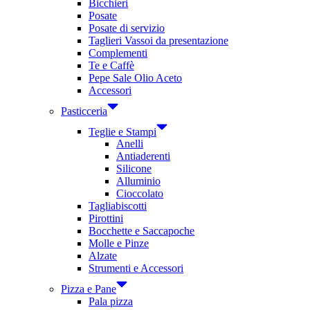
Bicchieri
Posate
Posate di servizio
Taglieri Vassoi da presentazione
Complementi
Te e Caffè
Pepe Sale Olio Aceto
Accessori
Pasticceria
Teglie e Stampi
Anelli
Antiaderenti
Silicone
Alluminio
Cioccolato
Tagliabiscotti
Pirottini
Bocchette e Saccapoche
Molle e Pinze
Alzate
Strumenti e Accessori
Pizza e Pane
Pala pizza