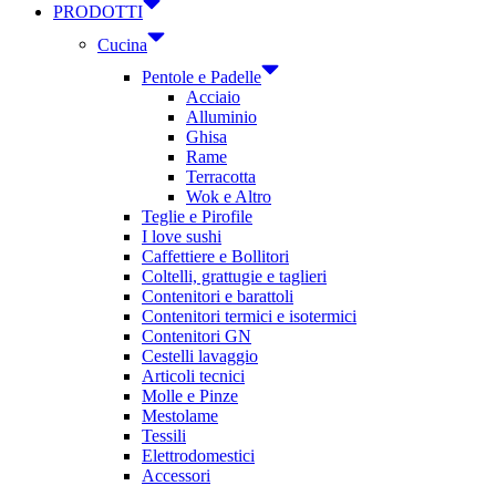
PRODOTTI
Cucina
Pentole e Padelle
Acciaio
Alluminio
Ghisa
Rame
Terracotta
Wok e Altro
Teglie e Pirofile
I love sushi
Caffettiere e Bollitori
Coltelli, grattugie e taglieri
Contenitori e barattoli
Contenitori termici e isotermici
Contenitori GN
Cestelli lavaggio
Articoli tecnici
Molle e Pinze
Mestolame
Tessili
Elettrodomestici
Accessori