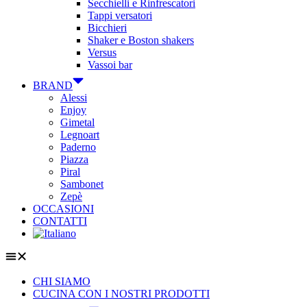
Secchielli e Rinfrescatori
Tappi versatori
Bicchieri
Shaker e Boston shakers
Versus
Vassoi bar
BRAND
Alessi
Enjoy
Gimetal
Legnoart
Paderno
Piazza
Piral
Sambonet
Zepè
OCCASIONI
CONTATTI
CHI SIAMO
CUCINA CON I NOSTRI PRODOTTI