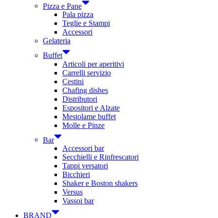
Pizza e Pane
Pala pizza
Teglie e Stampi
Accessori
Gelateria
Buffet
Articoli per aperitivi
Carrelli servizio
Cestini
Chafing dishes
Distributori
Espositori e Alzate
Mestolame buffet
Molle e Pinze
Bar
Accessori bar
Secchielli e Rinfrescatori
Tappi versatori
Bicchieri
Shaker e Boston shakers
Versus
Vassoi bar
BRAND