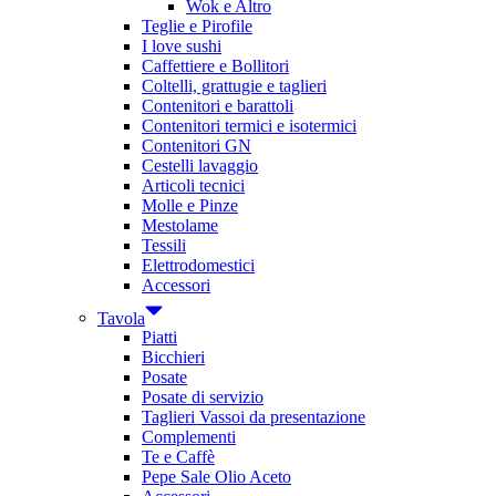
Wok e Altro
Teglie e Pirofile
I love sushi
Caffettiere e Bollitori
Coltelli, grattugie e taglieri
Contenitori e barattoli
Contenitori termici e isotermici
Contenitori GN
Cestelli lavaggio
Articoli tecnici
Molle e Pinze
Mestolame
Tessili
Elettrodomestici
Accessori
Tavola
Piatti
Bicchieri
Posate
Posate di servizio
Taglieri Vassoi da presentazione
Complementi
Te e Caffè
Pepe Sale Olio Aceto