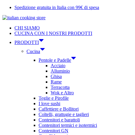
Vai
Spedizione gratuita in Italia con 99€ di spesa
al
contenuto
CHI SIAMO
CUCINA CON I NOSTRI PRODOTTI
PRODOTTI
Cucina
Pentole e Padelle
Acciaio
Alluminio
Ghisa
Rame
Terracotta
Wok e Altro
Teglie e Pirofile
I love sushi
Caffettiere e Bollitori
Coltelli, grattugie e taglieri
Contenitori e barattoli
Contenitori termici e isotermici
Contenitori GN