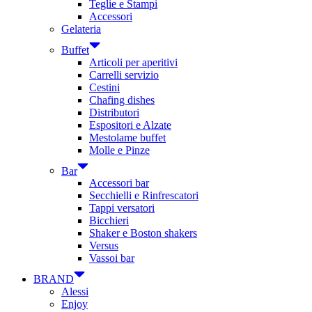
Teglie e Stampi
Accessori
Gelateria
Buffet
Articoli per aperitivi
Carrelli servizio
Cestini
Chafing dishes
Distributori
Espositori e Alzate
Mestolame buffet
Molle e Pinze
Bar
Accessori bar
Secchielli e Rinfrescatori
Tappi versatori
Bicchieri
Shaker e Boston shakers
Versus
Vassoi bar
BRAND
Alessi
Enjoy