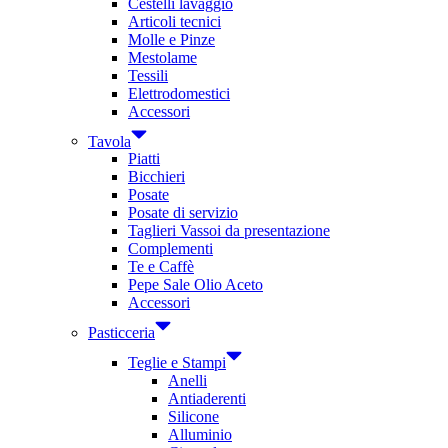
Cestelli lavaggio
Articoli tecnici
Molle e Pinze
Mestolame
Tessili
Elettrodomestici
Accessori
Tavola
Piatti
Bicchieri
Posate
Posate di servizio
Taglieri Vassoi da presentazione
Complementi
Te e Caffè
Pepe Sale Olio Aceto
Accessori
Pasticceria
Teglie e Stampi
Anelli
Antiaderenti
Silicone
Alluminio