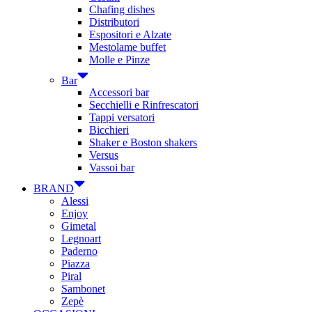
Chafing dishes
Distributori
Espositori e Alzate
Mestolame buffet
Molle e Pinze
Bar
Accessori bar
Secchielli e Rinfrescatori
Tappi versatori
Bicchieri
Shaker e Boston shakers
Versus
Vassoi bar
BRAND
Alessi
Enjoy
Gimetal
Legnoart
Paderno
Piazza
Piral
Sambonet
Zepè