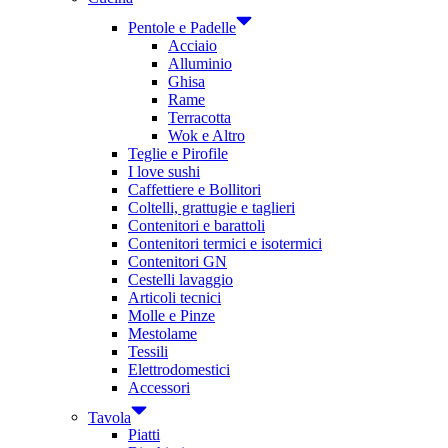
Pentole e Padelle
Acciaio
Alluminio
Ghisa
Rame
Terracotta
Wok e Altro
Teglie e Pirofile
I love sushi
Caffettiere e Bollitori
Coltelli, grattugie e taglieri
Contenitori e barattoli
Contenitori termici e isotermici
Contenitori GN
Cestelli lavaggio
Articoli tecnici
Molle e Pinze
Mestolame
Tessili
Elettrodomestici
Accessori
Tavola
Piatti