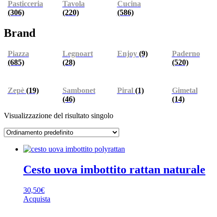
Pasticceria
Tavola
Cucina
(306)
(220)
(586)
Brand
Piazza
Legnoart
Enjoy
(9)
Paderno
(685)
(28)
(520)
Zepè
(19)
Sambonet
Piral
(1)
Gimetal
(46)
(14)
Visualizzazione del risultato singolo
Cesto uova imbottito rattan naturale
30,50
€
Acquista