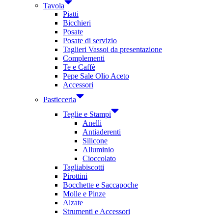
Tavola
Piatti
Bicchieri
Posate
Posate di servizio
Taglieri Vassoi da presentazione
Complementi
Te e Caffè
Pepe Sale Olio Aceto
Accessori
Pasticceria
Teglie e Stampi
Anelli
Antiaderenti
Silicone
Alluminio
Cioccolato
Tagliabiscotti
Pirottini
Bocchette e Saccapoche
Molle e Pinze
Alzate
Strumenti e Accessori