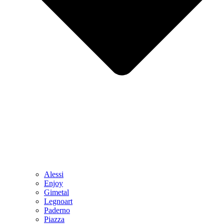
Alessi
Enjoy
Gimetal
Legnoart
Paderno
Piazza