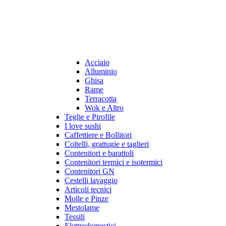
Acciaio
Alluminio
Ghisa
Rame
Terracotta
Wok e Altro
Teglie e Pirofile
I love sushi
Caffettiere e Bollitori
Coltelli, grattugie e taglieri
Contenitori e barattoli
Contenitori termici e isotermici
Contenitori GN
Cestelli lavaggio
Articoli tecnici
Molle e Pinze
Mestolame
Tessili
Elettrodomestici