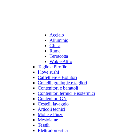
Acciaio
Alluminio
Ghisa
Rame
Terracotta
Wok e Altro
Teglie e Pirofile
I love sushi
Caffettiere e Bollitori
Coltelli, grattugie e taglieri
Contenitori e barattoli
Contenitori termici e isotermici
Contenitori GN
Cestelli lavaggio
Articoli tecnici
Molle e Pinze
Mestolame
Tessili
Elettrodomestici