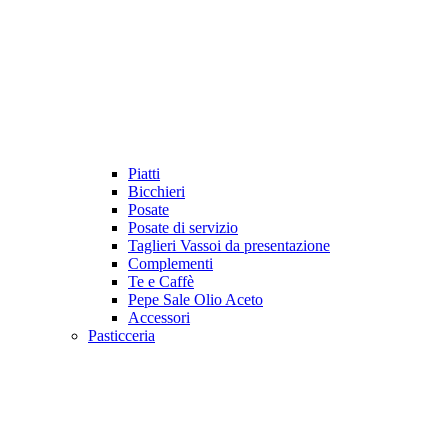
Piatti
Bicchieri
Posate
Posate di servizio
Taglieri Vassoi da presentazione
Complementi
Te e Caffè
Pepe Sale Olio Aceto
Accessori
Pasticceria