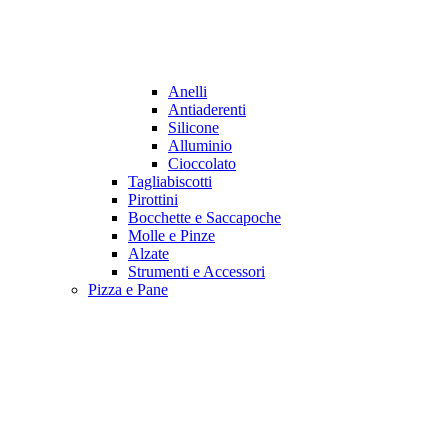
Anelli
Antiaderenti
Silicone
Alluminio
Cioccolato
Tagliabiscotti
Pirottini
Bocchette e Saccapoche
Molle e Pinze
Alzate
Strumenti e Accessori
Pizza e Pane