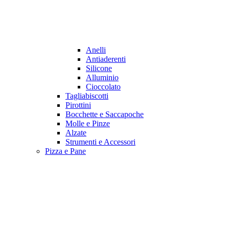
Anelli
Antiaderenti
Silicone
Alluminio
Cioccolato
Tagliabiscotti
Pirottini
Bocchette e Saccapoche
Molle e Pinze
Alzate
Strumenti e Accessori
Pizza e Pane