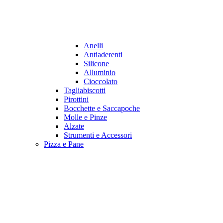
Anelli
Antiaderenti
Silicone
Alluminio
Cioccolato
Tagliabiscotti
Pirottini
Bocchette e Saccapoche
Molle e Pinze
Alzate
Strumenti e Accessori
Pizza e Pane