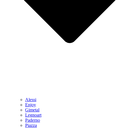
Alessi
Enjoy
Gimetal
Legnoart
Paderno
Piazza