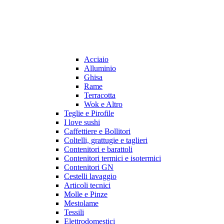
Acciaio
Alluminio
Ghisa
Rame
Terracotta
Wok e Altro
Teglie e Pirofile
I love sushi
Caffettiere e Bollitori
Coltelli, grattugie e taglieri
Contenitori e barattoli
Contenitori termici e isotermici
Contenitori GN
Cestelli lavaggio
Articoli tecnici
Molle e Pinze
Mestolame
Tessili
Elettrodomestici