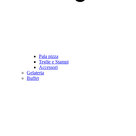
Pala pizza
Teglie e Stampi
Accessori
Gelateria
Buffet