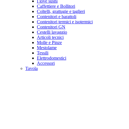
I love sushi
Caffettiere e Bollitori
Coltelli, grattugie e taglieri
Contenitori e barattoli
Contenitori termici e isotermici
Contenitori GN
Cestelli lavaggio
Articoli tecnici
Molle e Pinze
Mestolame
Tessili
Elettrodomestici
Accessori
Tavola