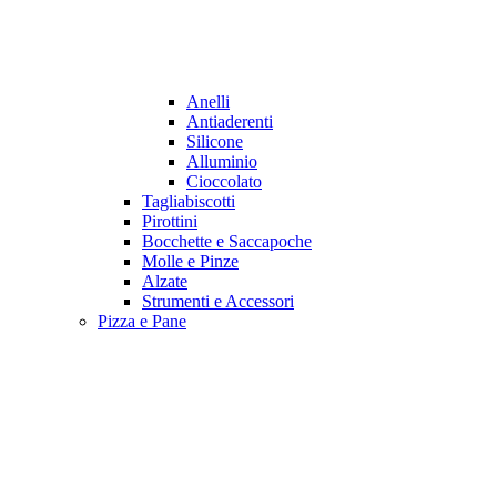
Anelli
Antiaderenti
Silicone
Alluminio
Cioccolato
Tagliabiscotti
Pirottini
Bocchette e Saccapoche
Molle e Pinze
Alzate
Strumenti e Accessori
Pizza e Pane