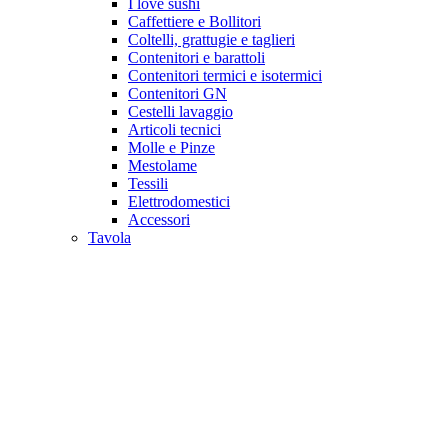
I love sushi
Caffettiere e Bollitori
Coltelli, grattugie e taglieri
Contenitori e barattoli
Contenitori termici e isotermici
Contenitori GN
Cestelli lavaggio
Articoli tecnici
Molle e Pinze
Mestolame
Tessili
Elettrodomestici
Accessori
Tavola