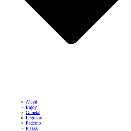
Alessi
Enjoy
Gimetal
Legnoart
Paderno
Piazza