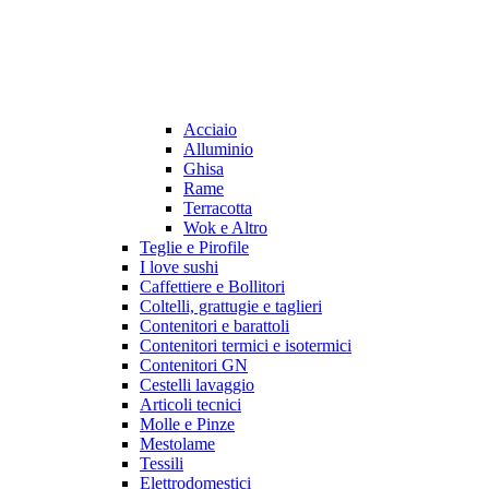
Acciaio
Alluminio
Ghisa
Rame
Terracotta
Wok e Altro
Teglie e Pirofile
I love sushi
Caffettiere e Bollitori
Coltelli, grattugie e taglieri
Contenitori e barattoli
Contenitori termici e isotermici
Contenitori GN
Cestelli lavaggio
Articoli tecnici
Molle e Pinze
Mestolame
Tessili
Elettrodomestici