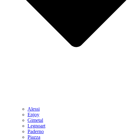
Alessi
Enjoy
Gimetal
Legnoart
Paderno
Piazza