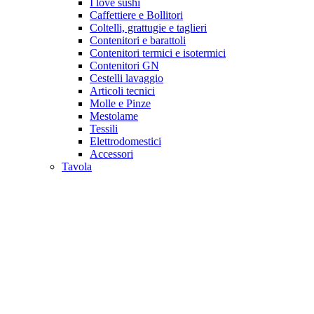
I love sushi
Caffettiere e Bollitori
Coltelli, grattugie e taglieri
Contenitori e barattoli
Contenitori termici e isotermici
Contenitori GN
Cestelli lavaggio
Articoli tecnici
Molle e Pinze
Mestolame
Tessili
Elettrodomestici
Accessori
Tavola