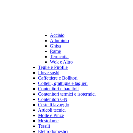
Acciaio
Alluminio
Ghisa
Rame
Terracotta
Wok e Altro
Teglie e Pirofile
I love sushi
Caffettiere e Bollitori
Coltelli, grattugie e taglieri
Contenitori e barattoli
Contenitori termici e isotermici
Contenitori GN
Cestelli lavaggio
Articoli tecnici
Molle e Pinze
Mestolame
Tessili
Elettrodomestici