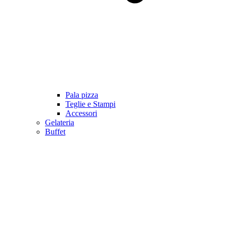
Pala pizza
Teglie e Stampi
Accessori
Gelateria
Buffet