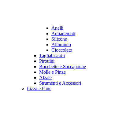
Anelli
Antiaderenti
Silicone
Alluminio
Cioccolato
Tagliabiscotti
Pirottini
Bocchette e Saccapoche
Molle e Pinze
Alzate
Strumenti e Accessori
Pizza e Pane