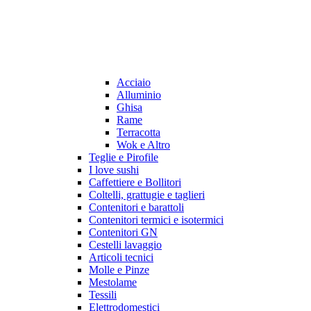
Acciaio
Alluminio
Ghisa
Rame
Terracotta
Wok e Altro
Teglie e Pirofile
I love sushi
Caffettiere e Bollitori
Coltelli, grattugie e taglieri
Contenitori e barattoli
Contenitori termici e isotermici
Contenitori GN
Cestelli lavaggio
Articoli tecnici
Molle e Pinze
Mestolame
Tessili
Elettrodomestici