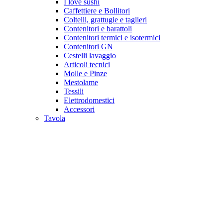
I love sushi
Caffettiere e Bollitori
Coltelli, grattugie e taglieri
Contenitori e barattoli
Contenitori termici e isotermici
Contenitori GN
Cestelli lavaggio
Articoli tecnici
Molle e Pinze
Mestolame
Tessili
Elettrodomestici
Accessori
Tavola