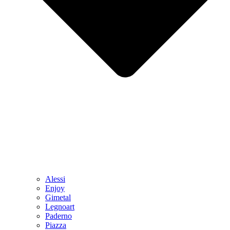
Alessi
Enjoy
Gimetal
Legnoart
Paderno
Piazza