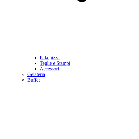
Pala pizza
Teglie e Stampi
Accessori
Gelateria
Buffet