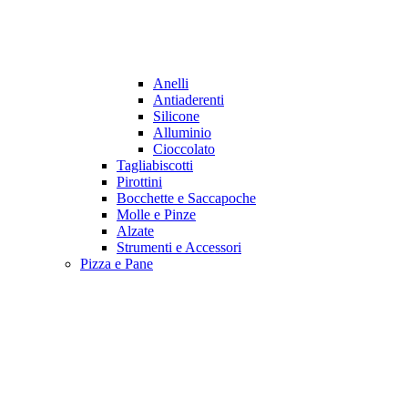
Anelli
Antiaderenti
Silicone
Alluminio
Cioccolato
Tagliabiscotti
Pirottini
Bocchette e Saccapoche
Molle e Pinze
Alzate
Strumenti e Accessori
Pizza e Pane