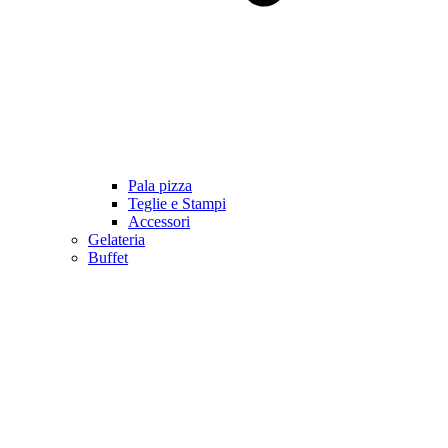
Pala pizza
Teglie e Stampi
Accessori
Gelateria
Buffet