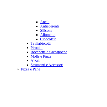
Anelli
Antiaderenti
Silicone
Alluminio
Cioccolato
Tagliabiscotti
Pirottini
Bocchette e Saccapoche
Molle e Pinze
Alzate
Strumenti e Accessori
Pizza e Pane