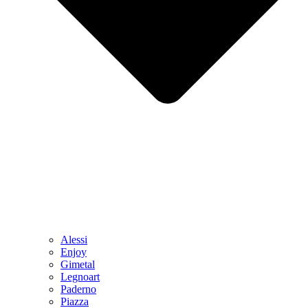
Alessi
Enjoy
Gimetal
Legnoart
Paderno
Piazza