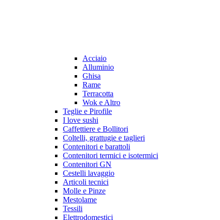
Acciaio
Alluminio
Ghisa
Rame
Terracotta
Wok e Altro
Teglie e Pirofile
I love sushi
Caffettiere e Bollitori
Coltelli, grattugie e taglieri
Contenitori e barattoli
Contenitori termici e isotermici
Contenitori GN
Cestelli lavaggio
Articoli tecnici
Molle e Pinze
Mestolame
Tessili
Elettrodomestici