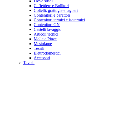
I love sushi
Caffettiere e Bollitori
Coltelli, grattugie e taglieri
Contenitori e barattoli
Contenitori termici e isotermici
Contenitori GN
Cestelli lavaggio
Articoli tecnici
Molle e Pinze
Mestolame
Tessili
Elettrodomestici
Accessori
Tavola