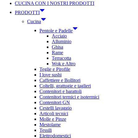
CUCINA CON I NOSTRI PRODOTTI
PRODOTTI
Cucina
Pentole e Padelle
Acciaio
Alluminio
Ghisa
Rame
Terracotta
Wok e Altro
Teglie e Pirofile
I love sushi
Caffettiere e Bollitori
Coltelli, grattugie e taglieri
Contenitori e barattoli
Contenitori termici e isotermici
Contenitori GN
Cestelli lavaggio
Articoli tecnici
Molle e Pinze
Mestolame
Tessili
Elettrodomestici