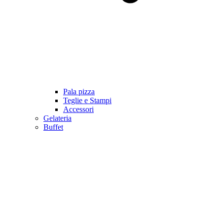
Pala pizza
Teglie e Stampi
Accessori
Gelateria
Buffet