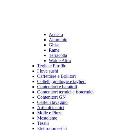
Acciaio
Alluminio
Ghisa
Rame
Terracotta
Wok e Altro
Teglie e Pirofile
I love sushi
Caffettiere e Bollitori
Coltelli, grattugie e taglieri
Contenitori e barattoli
Contenitori termici e isotermici
Contenitori GN
Cestelli lavaggio
Articoli tecnici
Molle e Pinze
Mestolame
Tessili
Elettrodomestici