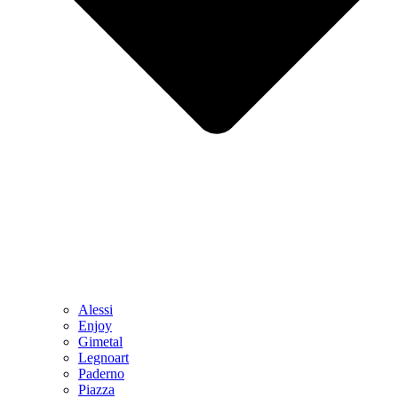
Alessi
Enjoy
Gimetal
Legnoart
Paderno
Piazza