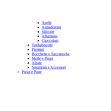
Anelli
Antiaderenti
Silicone
Alluminio
Cioccolato
Tagliabiscotti
Pirottini
Bocchette e Saccapoche
Molle e Pinze
Alzate
Strumenti e Accessori
Pizza e Pane