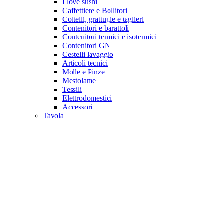
I love sushi
Caffettiere e Bollitori
Coltelli, grattugie e taglieri
Contenitori e barattoli
Contenitori termici e isotermici
Contenitori GN
Cestelli lavaggio
Articoli tecnici
Molle e Pinze
Mestolame
Tessili
Elettrodomestici
Accessori
Tavola