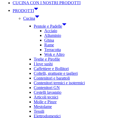
CUCINA CON I NOSTRI PRODOTTI
PRODOTTI
Cucina
Pentole e Padelle
Acciaio
Alluminio
Ghisa
Rame
Terracotta
Wok e Altro
Teglie e Pirofile
I love sushi
Caffettiere e Bollitori
Coltelli, grattugie e taglieri
Contenitori e barattoli
Contenitori termici e isotermici
Contenitori GN
Cestelli lavaggio
Articoli tecnici
Molle e Pinze
Mestolame
Tessili
Elettrodomestici