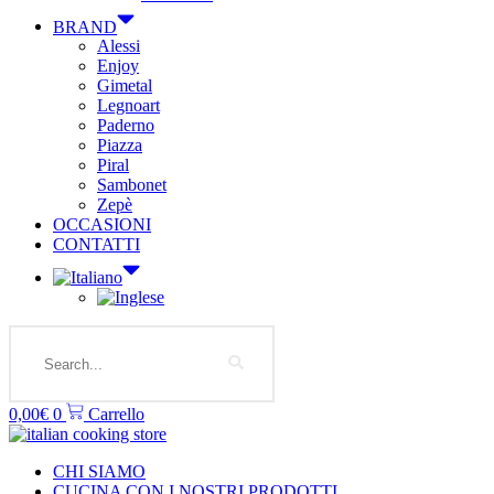
BRAND
Alessi
Enjoy
Gimetal
Legnoart
Paderno
Piazza
Piral
Sambonet
Zepè
OCCASIONI
CONTATTI
Search
0,00
€
0
Carrello
CHI SIAMO
CUCINA CON I NOSTRI PRODOTTI