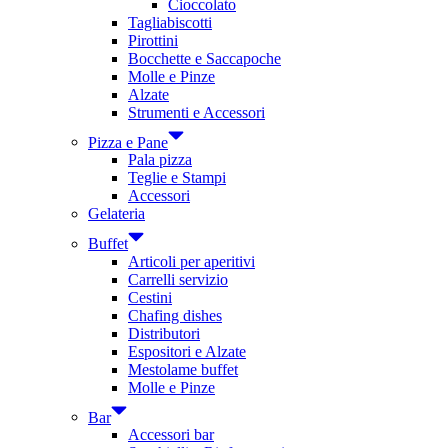
Cioccolato
Tagliabiscotti
Pirottini
Bocchette e Saccapoche
Molle e Pinze
Alzate
Strumenti e Accessori
Pizza e Pane
Pala pizza
Teglie e Stampi
Accessori
Gelateria
Buffet
Articoli per aperitivi
Carrelli servizio
Cestini
Chafing dishes
Distributori
Espositori e Alzate
Mestolame buffet
Molle e Pinze
Bar
Accessori bar