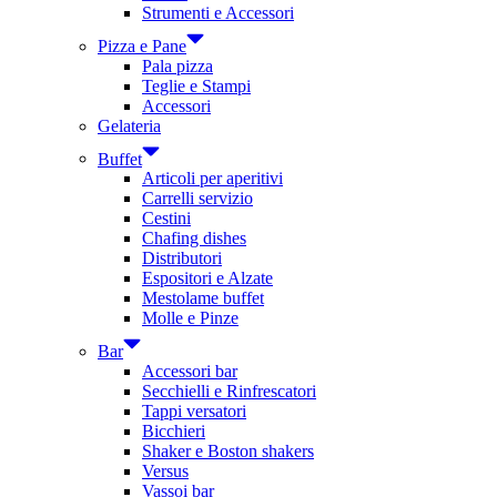
Strumenti e Accessori
Pizza e Pane
Pala pizza
Teglie e Stampi
Accessori
Gelateria
Buffet
Articoli per aperitivi
Carrelli servizio
Cestini
Chafing dishes
Distributori
Espositori e Alzate
Mestolame buffet
Molle e Pinze
Bar
Accessori bar
Secchielli e Rinfrescatori
Tappi versatori
Bicchieri
Shaker e Boston shakers
Versus
Vassoi bar