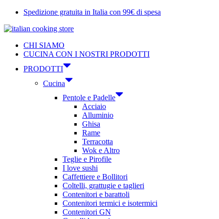
Vai
Spedizione gratuita in Italia con 99€ di spesa
al
contenuto
CHI SIAMO
CUCINA CON I NOSTRI PRODOTTI
PRODOTTI
Cucina
Pentole e Padelle
Acciaio
Alluminio
Ghisa
Rame
Terracotta
Wok e Altro
Teglie e Pirofile
I love sushi
Caffettiere e Bollitori
Coltelli, grattugie e taglieri
Contenitori e barattoli
Contenitori termici e isotermici
Contenitori GN