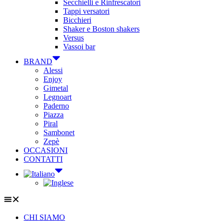
Secchielli e Rinfrescatori
Tappi versatori
Bicchieri
Shaker e Boston shakers
Versus
Vassoi bar
BRAND
Alessi
Enjoy
Gimetal
Legnoart
Paderno
Piazza
Piral
Sambonet
Zepè
OCCASIONI
CONTATTI
CHI SIAMO