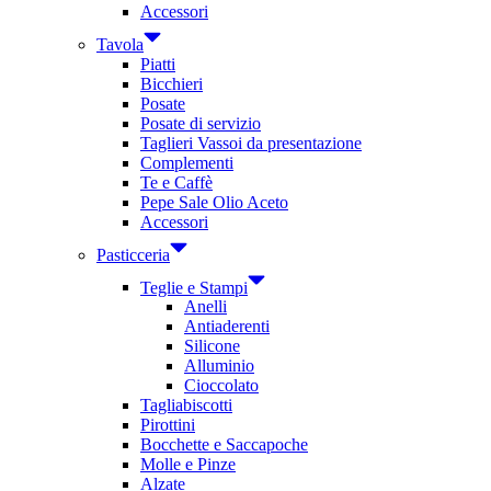
Accessori
Tavola
Piatti
Bicchieri
Posate
Posate di servizio
Taglieri Vassoi da presentazione
Complementi
Te e Caffè
Pepe Sale Olio Aceto
Accessori
Pasticceria
Teglie e Stampi
Anelli
Antiaderenti
Silicone
Alluminio
Cioccolato
Tagliabiscotti
Pirottini
Bocchette e Saccapoche
Molle e Pinze
Alzate