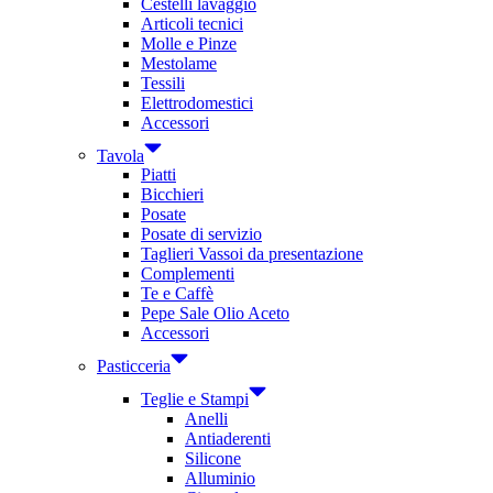
Cestelli lavaggio
Articoli tecnici
Molle e Pinze
Mestolame
Tessili
Elettrodomestici
Accessori
Tavola
Piatti
Bicchieri
Posate
Posate di servizio
Taglieri Vassoi da presentazione
Complementi
Te e Caffè
Pepe Sale Olio Aceto
Accessori
Pasticceria
Teglie e Stampi
Anelli
Antiaderenti
Silicone
Alluminio