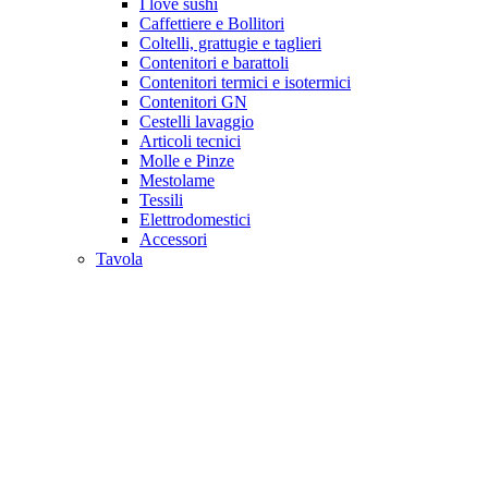
I love sushi
Caffettiere e Bollitori
Coltelli, grattugie e taglieri
Contenitori e barattoli
Contenitori termici e isotermici
Contenitori GN
Cestelli lavaggio
Articoli tecnici
Molle e Pinze
Mestolame
Tessili
Elettrodomestici
Accessori
Tavola