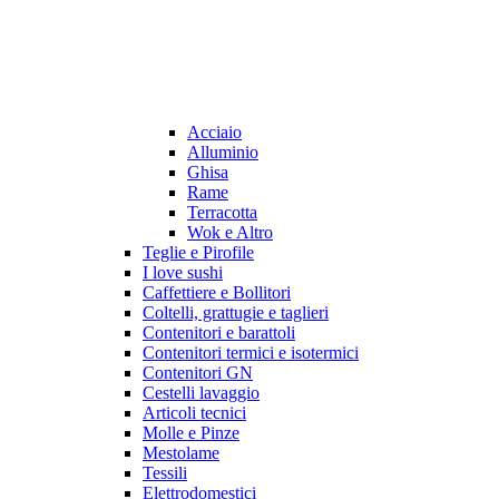
Acciaio
Alluminio
Ghisa
Rame
Terracotta
Wok e Altro
Teglie e Pirofile
I love sushi
Caffettiere e Bollitori
Coltelli, grattugie e taglieri
Contenitori e barattoli
Contenitori termici e isotermici
Contenitori GN
Cestelli lavaggio
Articoli tecnici
Molle e Pinze
Mestolame
Tessili
Elettrodomestici