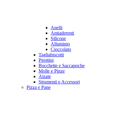
Anelli
Antiaderenti
Silicone
Alluminio
Cioccolato
Tagliabiscotti
Pirottini
Bocchette e Saccapoche
Molle e Pinze
Alzate
Strumenti e Accessori
Pizza e Pane