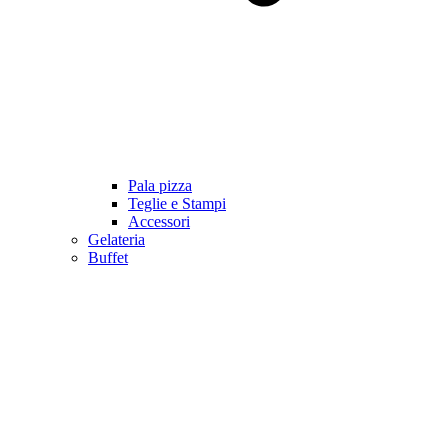
Pala pizza
Teglie e Stampi
Accessori
Gelateria
Buffet