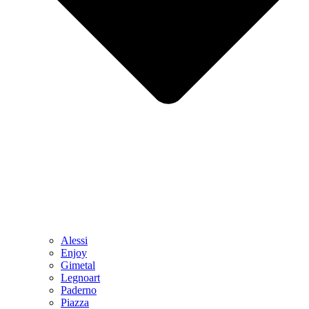
Alessi
Enjoy
Gimetal
Legnoart
Paderno
Piazza