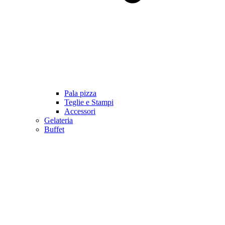
Pala pizza
Teglie e Stampi
Accessori
Gelateria
Buffet