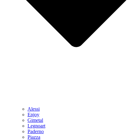
Alessi
Enjoy
Gimetal
Legnoart
Paderno
Piazza