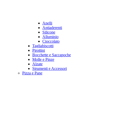
Anelli
Antiaderenti
Silicone
Alluminio
Cioccolato
Tagliabiscotti
Pirottini
Bocchette e Saccapoche
Molle e Pinze
Alzate
Strumenti e Accessori
Pizza e Pane