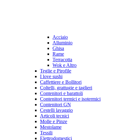
Acciaio
Alluminio
Ghisa
Rame
Terracotta
Wok e Altro
Teglie e Pirofile
I love sushi
Caffettiere e Bollitori
Coltelli, grattugie e taglieri
Contenitori e barattoli
Contenitori termici e isotermici
Contenitori GN
Cestelli lavaggio
Articoli tecnici
Molle e Pinze
Mestolame
Tessili
Elettrodomestici