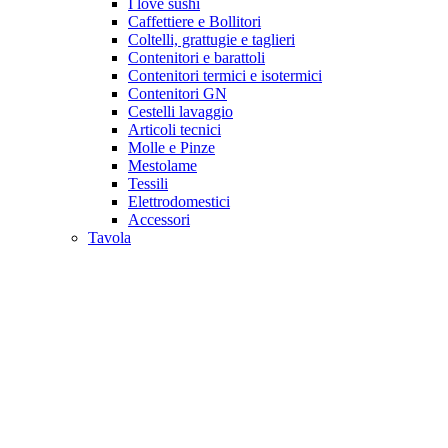
I love sushi
Caffettiere e Bollitori
Coltelli, grattugie e taglieri
Contenitori e barattoli
Contenitori termici e isotermici
Contenitori GN
Cestelli lavaggio
Articoli tecnici
Molle e Pinze
Mestolame
Tessili
Elettrodomestici
Accessori
Tavola