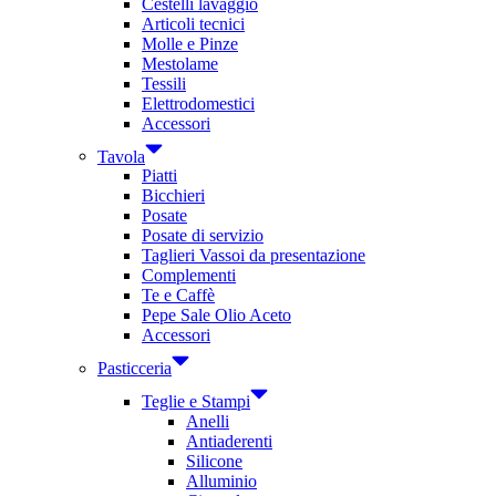
Cestelli lavaggio
Articoli tecnici
Molle e Pinze
Mestolame
Tessili
Elettrodomestici
Accessori
Tavola
Piatti
Bicchieri
Posate
Posate di servizio
Taglieri Vassoi da presentazione
Complementi
Te e Caffè
Pepe Sale Olio Aceto
Accessori
Pasticceria
Teglie e Stampi
Anelli
Antiaderenti
Silicone
Alluminio