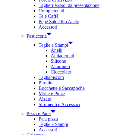
Taglieri Vassoi da presentazione
Complementi
Te e Caffè
Pepe Sale Olio Aceto
Accessori
Pasticceria
Teglie e Stampi
Anelli
Antiaderenti
Silicone
Alluminio
Cioccolato
Tagliabiscotti
Pirottini
Bocchette e Saccapoche
Molle e Pinze
Alzate
Strumenti e Accessori
Pizza e Pane
Pala pizza
Teglie e Stampi
Accessori