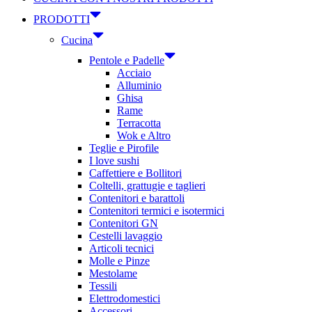
PRODOTTI
Cucina
Pentole e Padelle
Acciaio
Alluminio
Ghisa
Rame
Terracotta
Wok e Altro
Teglie e Pirofile
I love sushi
Caffettiere e Bollitori
Coltelli, grattugie e taglieri
Contenitori e barattoli
Contenitori termici e isotermici
Contenitori GN
Cestelli lavaggio
Articoli tecnici
Molle e Pinze
Mestolame
Tessili
Elettrodomestici
Accessori