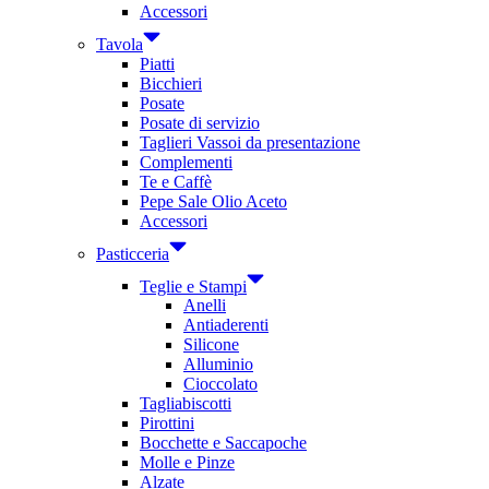
Accessori
Tavola
Piatti
Bicchieri
Posate
Posate di servizio
Taglieri Vassoi da presentazione
Complementi
Te e Caffè
Pepe Sale Olio Aceto
Accessori
Pasticceria
Teglie e Stampi
Anelli
Antiaderenti
Silicone
Alluminio
Cioccolato
Tagliabiscotti
Pirottini
Bocchette e Saccapoche
Molle e Pinze
Alzate