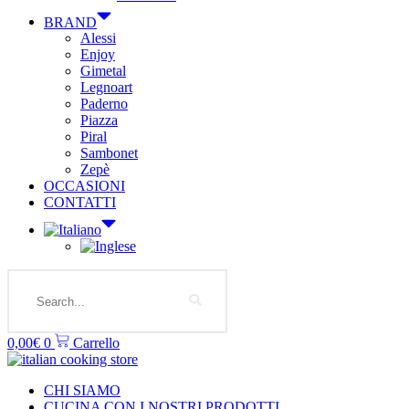
BRAND
Alessi
Enjoy
Gimetal
Legnoart
Paderno
Piazza
Piral
Sambonet
Zepè
OCCASIONI
CONTATTI
Search
0,00
€
0
Carrello
CHI SIAMO
CUCINA CON I NOSTRI PRODOTTI