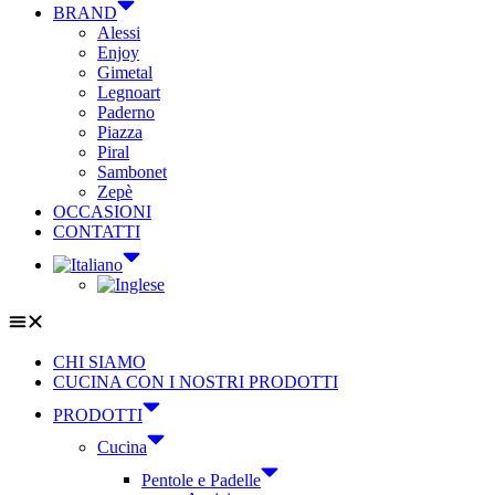
BRAND
Alessi
Enjoy
Gimetal
Legnoart
Paderno
Piazza
Piral
Sambonet
Zepè
OCCASIONI
CONTATTI
CHI SIAMO
CUCINA CON I NOSTRI PRODOTTI
PRODOTTI
Cucina
Pentole e Padelle