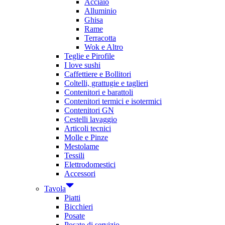
Acciaio
Alluminio
Ghisa
Rame
Terracotta
Wok e Altro
Teglie e Pirofile
I love sushi
Caffettiere e Bollitori
Coltelli, grattugie e taglieri
Contenitori e barattoli
Contenitori termici e isotermici
Contenitori GN
Cestelli lavaggio
Articoli tecnici
Molle e Pinze
Mestolame
Tessili
Elettrodomestici
Accessori
Tavola
Piatti
Bicchieri
Posate
Posate di servizio