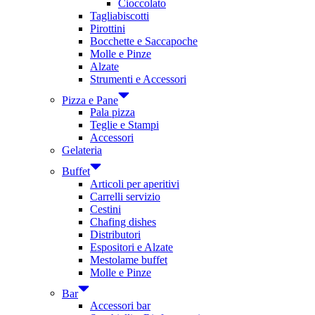
Cioccolato
Tagliabiscotti
Pirottini
Bocchette e Saccapoche
Molle e Pinze
Alzate
Strumenti e Accessori
Pizza e Pane
Pala pizza
Teglie e Stampi
Accessori
Gelateria
Buffet
Articoli per aperitivi
Carrelli servizio
Cestini
Chafing dishes
Distributori
Espositori e Alzate
Mestolame buffet
Molle e Pinze
Bar
Accessori bar