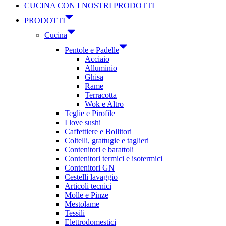
CUCINA CON I NOSTRI PRODOTTI
PRODOTTI
Cucina
Pentole e Padelle
Acciaio
Alluminio
Ghisa
Rame
Terracotta
Wok e Altro
Teglie e Pirofile
I love sushi
Caffettiere e Bollitori
Coltelli, grattugie e taglieri
Contenitori e barattoli
Contenitori termici e isotermici
Contenitori GN
Cestelli lavaggio
Articoli tecnici
Molle e Pinze
Mestolame
Tessili
Elettrodomestici