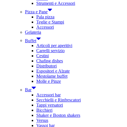
Strumenti e Accessori
Pizza e Pane
Pala pizza
Teglie e Stampi
Accessori
Gelateria
Buffet
Articoli per aperitivi
Carrelli servizio
Cestini
Chafing dishes
Distributori
Espositori e Alzate
Mestolame buffet
Molle e Pinze
Bar
Accessori bar
Secchielli e Rinfrescatori
Tappi versatori
Bicchieri
Shaker e Boston shakers
Versus
Vassoi bar