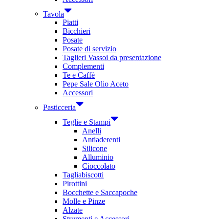
Tavola
Piatti
Bicchieri
Posate
Posate di servizio
Taglieri Vassoi da presentazione
Complementi
Te e Caffè
Pepe Sale Olio Aceto
Accessori
Pasticceria
Teglie e Stampi
Anelli
Antiaderenti
Silicone
Alluminio
Cioccolato
Tagliabiscotti
Pirottini
Bocchette e Saccapoche
Molle e Pinze
Alzate
Strumenti e Accessori