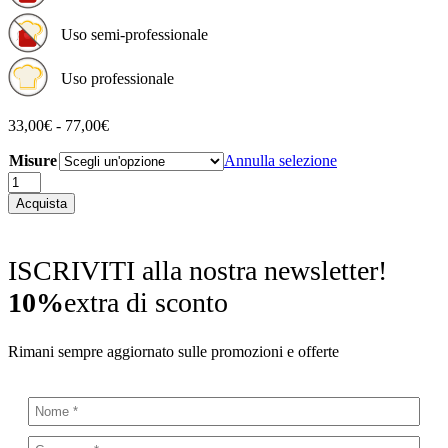
Uso semi-professionale
Uso professionale
Fascia
33,00
€
-
77,00
€
di
Misure
prezzo:
Annulla selezione
da
Paderno
33,00€
-
Acquista
a
Tagliere
77,00€
legno
di
ISCRIVITI alla nostra newsletter!
ulivo
quantità
10%
extra di sconto
Rimani sempre aggiornato sulle promozioni e offerte