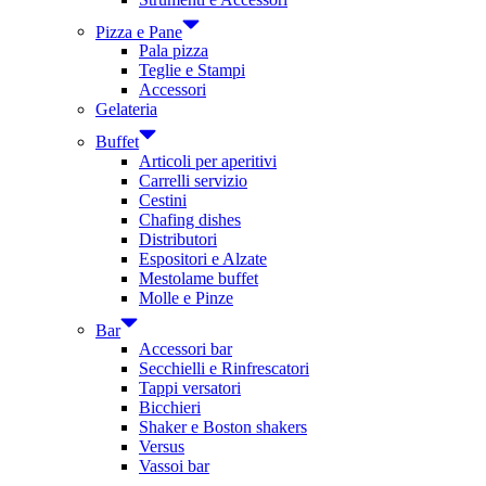
Pizza e Pane
Pala pizza
Teglie e Stampi
Accessori
Gelateria
Buffet
Articoli per aperitivi
Carrelli servizio
Cestini
Chafing dishes
Distributori
Espositori e Alzate
Mestolame buffet
Molle e Pinze
Bar
Accessori bar
Secchielli e Rinfrescatori
Tappi versatori
Bicchieri
Shaker e Boston shakers
Versus
Vassoi bar