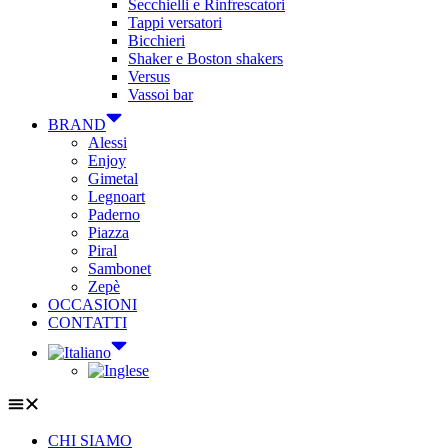
Secchielli e Rinfrescatori
Tappi versatori
Bicchieri
Shaker e Boston shakers
Versus
Vassoi bar
BRAND
Alessi
Enjoy
Gimetal
Legnoart
Paderno
Piazza
Piral
Sambonet
Zepè
OCCASIONI
CONTATTI
CHI SIAMO