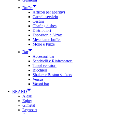
Gelateria
Buffet
Articoli per aperitivi
Carrelli servizio
Cestini
Chafing dishes
Distributori
Espositori e Alzate
Mestolame buffet
Molle e Pinze
Bar
Accessori bar
Secchielli e Rinfrescatori
Tappi versatori
Bicchieri
Shaker e Boston shakers
Versus
Vassoi bar
BRAND
Alessi
Enjoy
Gimetal
Legnoart