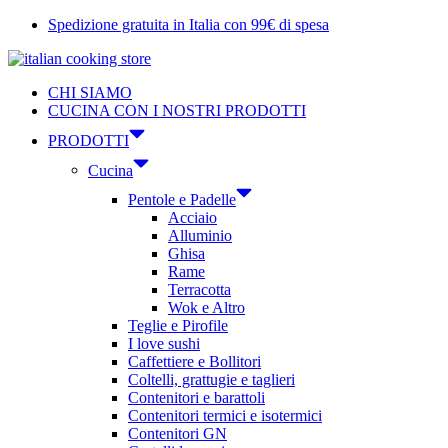
Vai
Spedizione gratuita in Italia con 99€ di spesa
al
contenuto
CHI SIAMO
CUCINA CON I NOSTRI PRODOTTI
PRODOTTI
Cucina
Pentole e Padelle
Acciaio
Alluminio
Ghisa
Rame
Terracotta
Wok e Altro
Teglie e Pirofile
I love sushi
Caffettiere e Bollitori
Coltelli, grattugie e taglieri
Contenitori e barattoli
Contenitori termici e isotermici
Contenitori GN