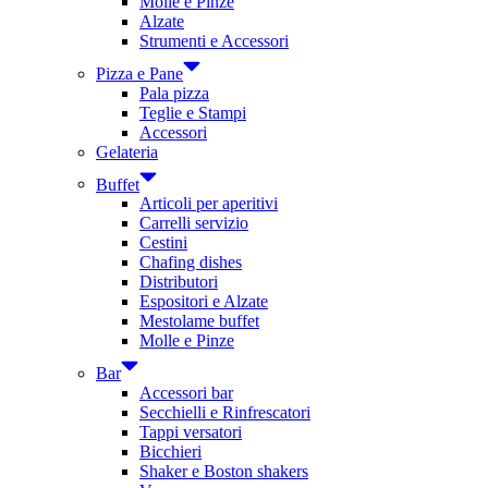
Molle e Pinze
Alzate
Strumenti e Accessori
Pizza e Pane
Pala pizza
Teglie e Stampi
Accessori
Gelateria
Buffet
Articoli per aperitivi
Carrelli servizio
Cestini
Chafing dishes
Distributori
Espositori e Alzate
Mestolame buffet
Molle e Pinze
Bar
Accessori bar
Secchielli e Rinfrescatori
Tappi versatori
Bicchieri
Shaker e Boston shakers