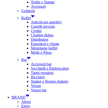
Teglie e Stampi
Accessori
Gelateria
Buffet
Articoli per aperitivi
Carrelli servizio
Cestini
Chafing dishes
Distributori
Espositori e Alzate
Mestolame buffet
Molle e Pinze
Bar
Accessori bar
Secchielli e Rinfrescatori
Tappi versatori
Bicchieri
Shaker e Boston shakers
Versus
Vassoi bar
BRAND
Alessi
Enjoy