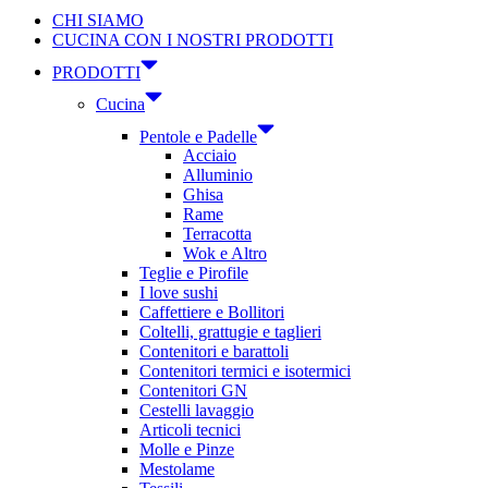
CHI SIAMO
CUCINA CON I NOSTRI PRODOTTI
PRODOTTI
Cucina
Pentole e Padelle
Acciaio
Alluminio
Ghisa
Rame
Terracotta
Wok e Altro
Teglie e Pirofile
I love sushi
Caffettiere e Bollitori
Coltelli, grattugie e taglieri
Contenitori e barattoli
Contenitori termici e isotermici
Contenitori GN
Cestelli lavaggio
Articoli tecnici
Molle e Pinze
Mestolame