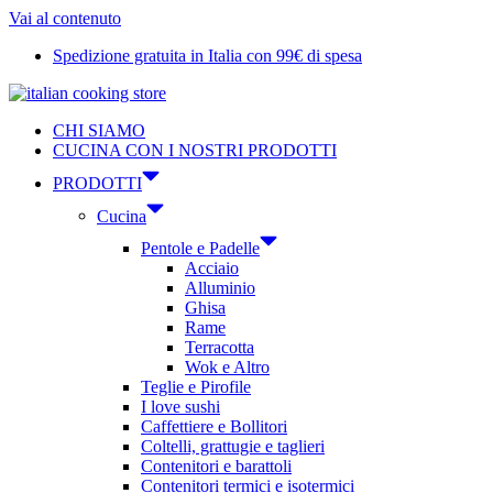
Vai al contenuto
Spedizione gratuita in Italia con 99€ di spesa
CHI SIAMO
CUCINA CON I NOSTRI PRODOTTI
PRODOTTI
Cucina
Pentole e Padelle
Acciaio
Alluminio
Ghisa
Rame
Terracotta
Wok e Altro
Teglie e Pirofile
I love sushi
Caffettiere e Bollitori
Coltelli, grattugie e taglieri
Contenitori e barattoli
Contenitori termici e isotermici