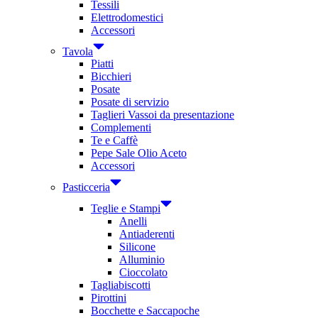
Tessili
Elettrodomestici
Accessori
Tavola
Piatti
Bicchieri
Posate
Posate di servizio
Taglieri Vassoi da presentazione
Complementi
Te e Caffè
Pepe Sale Olio Aceto
Accessori
Pasticceria
Teglie e Stampi
Anelli
Antiaderenti
Silicone
Alluminio
Cioccolato
Tagliabiscotti
Pirottini
Bocchette e Saccapoche