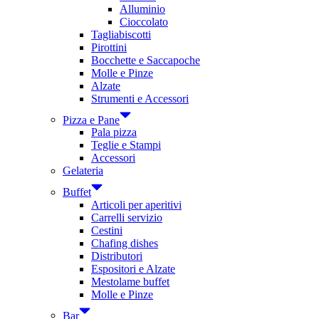
Alluminio
Cioccolato
Tagliabiscotti
Pirottini
Bocchette e Saccapoche
Molle e Pinze
Alzate
Strumenti e Accessori
Pizza e Pane
Pala pizza
Teglie e Stampi
Accessori
Gelateria
Buffet
Articoli per aperitivi
Carrelli servizio
Cestini
Chafing dishes
Distributori
Espositori e Alzate
Mestolame buffet
Molle e Pinze
Bar