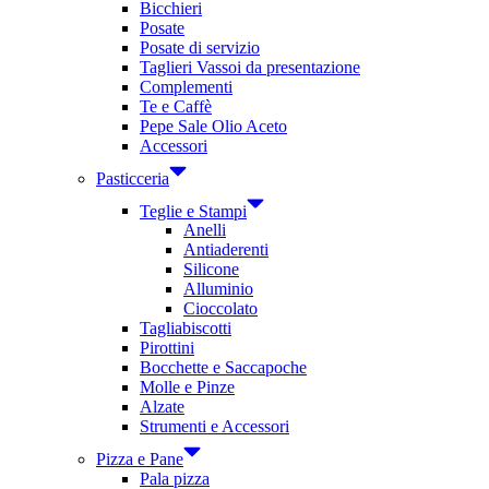
Bicchieri
Posate
Posate di servizio
Taglieri Vassoi da presentazione
Complementi
Te e Caffè
Pepe Sale Olio Aceto
Accessori
Pasticceria
Teglie e Stampi
Anelli
Antiaderenti
Silicone
Alluminio
Cioccolato
Tagliabiscotti
Pirottini
Bocchette e Saccapoche
Molle e Pinze
Alzate
Strumenti e Accessori
Pizza e Pane
Pala pizza