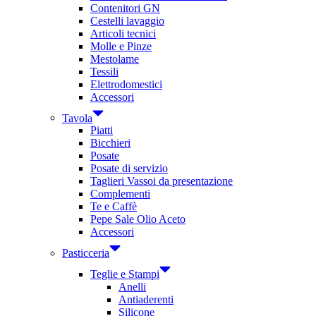
Contenitori GN
Cestelli lavaggio
Articoli tecnici
Molle e Pinze
Mestolame
Tessili
Elettrodomestici
Accessori
Tavola
Piatti
Bicchieri
Posate
Posate di servizio
Taglieri Vassoi da presentazione
Complementi
Te e Caffè
Pepe Sale Olio Aceto
Accessori
Pasticceria
Teglie e Stampi
Anelli
Antiaderenti
Silicone