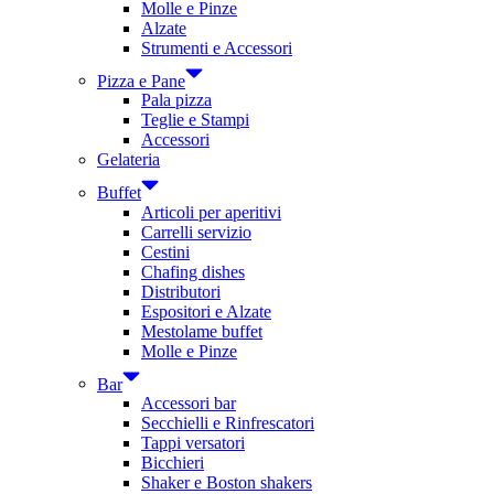
Molle e Pinze
Alzate
Strumenti e Accessori
Pizza e Pane
Pala pizza
Teglie e Stampi
Accessori
Gelateria
Buffet
Articoli per aperitivi
Carrelli servizio
Cestini
Chafing dishes
Distributori
Espositori e Alzate
Mestolame buffet
Molle e Pinze
Bar
Accessori bar
Secchielli e Rinfrescatori
Tappi versatori
Bicchieri
Shaker e Boston shakers