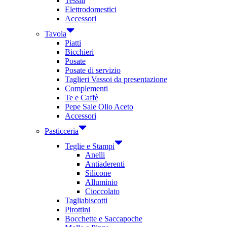
Tessili
Elettrodomestici
Accessori
Tavola
Piatti
Bicchieri
Posate
Posate di servizio
Taglieri Vassoi da presentazione
Complementi
Te e Caffè
Pepe Sale Olio Aceto
Accessori
Pasticceria
Teglie e Stampi
Anelli
Antiaderenti
Silicone
Alluminio
Cioccolato
Tagliabiscotti
Pirottini
Bocchette e Saccapoche