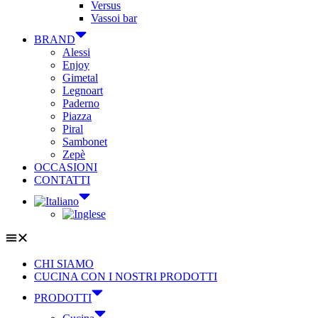
Versus
Vassoi bar
BRAND
Alessi
Enjoy
Gimetal
Legnoart
Paderno
Piazza
Piral
Sambonet
Zepè
OCCASIONI
CONTATTI
CHI SIAMO
CUCINA CON I NOSTRI PRODOTTI
PRODOTTI