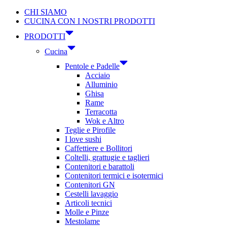
CHI SIAMO
CUCINA CON I NOSTRI PRODOTTI
PRODOTTI
Cucina
Pentole e Padelle
Acciaio
Alluminio
Ghisa
Rame
Terracotta
Wok e Altro
Teglie e Pirofile
I love sushi
Caffettiere e Bollitori
Coltelli, grattugie e taglieri
Contenitori e barattoli
Contenitori termici e isotermici
Contenitori GN
Cestelli lavaggio
Articoli tecnici
Molle e Pinze
Mestolame