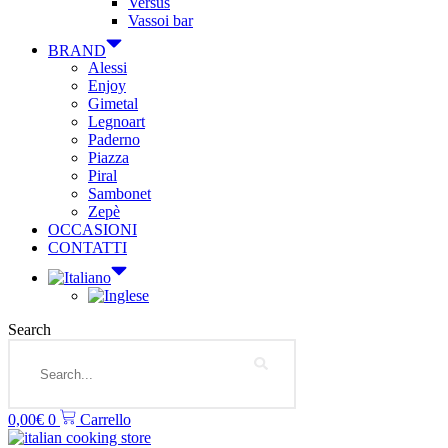
Versus
Vassoi bar
BRAND
Alessi
Enjoy
Gimetal
Legnoart
Paderno
Piazza
Piral
Sambonet
Zepè
OCCASIONI
CONTATTI
Search
0,00
€
0
Carrello