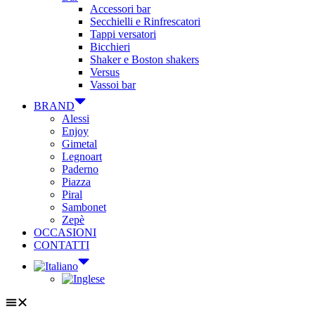
Accessori bar
Secchielli e Rinfrescatori
Tappi versatori
Bicchieri
Shaker e Boston shakers
Versus
Vassoi bar
BRAND
Alessi
Enjoy
Gimetal
Legnoart
Paderno
Piazza
Piral
Sambonet
Zepè
OCCASIONI
CONTATTI