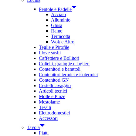
Cucina
Pentole e Padelle
Acciaio
Alluminio
Ghisa
Rame
Terracotta
Wok e Altro
Teglie e Pirofile
I love sushi
Caffettiere e Bollitori
Coltelli, grattugie e taglieri
Contenitori e barattoli
Contenitori termici e isotermici
Contenitori GN
Cestelli lavaggio
Articoli tecnici
Molle e Pinze
Mestolame
Tessili
Elettrodomestici
Accessori
Tavola
Piatti