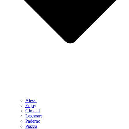
Alessi
Enjoy
Gimetal
Legnoart
Paderno
Piazza