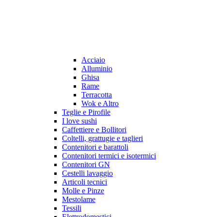
Acciaio
Alluminio
Ghisa
Rame
Terracotta
Wok e Altro
Teglie e Pirofile
I love sushi
Caffettiere e Bollitori
Coltelli, grattugie e taglieri
Contenitori e barattoli
Contenitori termici e isotermici
Contenitori GN
Cestelli lavaggio
Articoli tecnici
Molle e Pinze
Mestolame
Tessili
Elettrodomestici