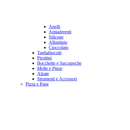
Anelli
Antiaderenti
Silicone
Alluminio
Cioccolato
Tagliabiscotti
Pirottini
Bocchette e Saccapoche
Molle e Pinze
Alzate
Strumenti e Accessori
Pizza e Pane