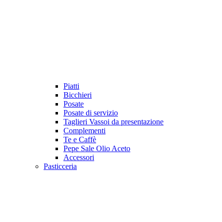
Piatti
Bicchieri
Posate
Posate di servizio
Taglieri Vassoi da presentazione
Complementi
Te e Caffè
Pepe Sale Olio Aceto
Accessori
Pasticceria