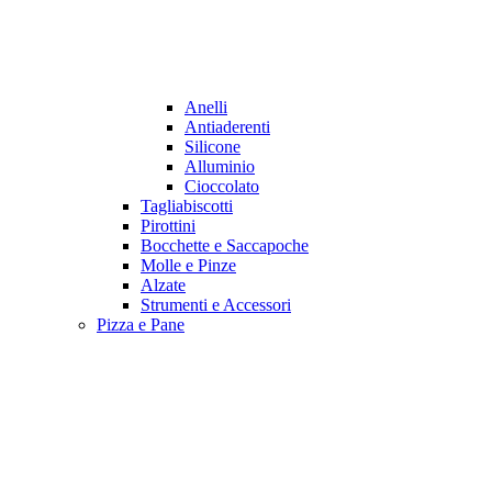
Anelli
Antiaderenti
Silicone
Alluminio
Cioccolato
Tagliabiscotti
Pirottini
Bocchette e Saccapoche
Molle e Pinze
Alzate
Strumenti e Accessori
Pizza e Pane