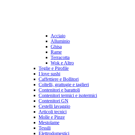
Acciaio
Alluminio
Ghisa
Rame
Terracotta
Wok e Altro
Teglie e Pirofile
I love sushi
Caffettiere e Bollitori
Coltelli, grattugie e taglieri
Contenitori e barattoli
Contenitori termici e isotermici
Contenitori GN
Cestelli lavaggio
Articoli tecnici
Molle e Pinze
Mestolame
Tessili
Elettrodomestici