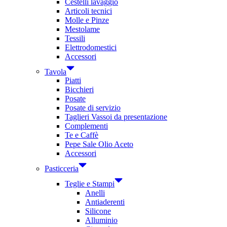
Cestelli lavaggio
Articoli tecnici
Molle e Pinze
Mestolame
Tessili
Elettrodomestici
Accessori
Tavola
Piatti
Bicchieri
Posate
Posate di servizio
Taglieri Vassoi da presentazione
Complementi
Te e Caffè
Pepe Sale Olio Aceto
Accessori
Pasticceria
Teglie e Stampi
Anelli
Antiaderenti
Silicone
Alluminio