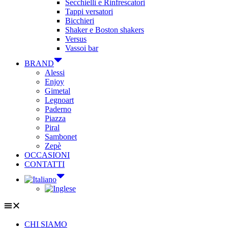
Secchielli e Rinfrescatori
Tappi versatori
Bicchieri
Shaker e Boston shakers
Versus
Vassoi bar
BRAND
Alessi
Enjoy
Gimetal
Legnoart
Paderno
Piazza
Piral
Sambonet
Zepè
OCCASIONI
CONTATTI
CHI SIAMO