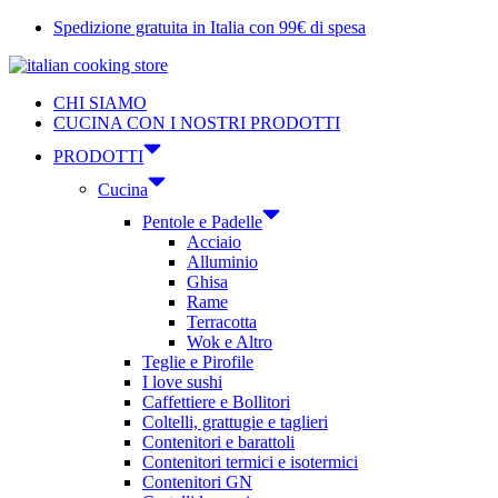
Vai
Spedizione gratuita in Italia con 99€ di spesa
al
contenuto
CHI SIAMO
CUCINA CON I NOSTRI PRODOTTI
PRODOTTI
Cucina
Pentole e Padelle
Acciaio
Alluminio
Ghisa
Rame
Terracotta
Wok e Altro
Teglie e Pirofile
I love sushi
Caffettiere e Bollitori
Coltelli, grattugie e taglieri
Contenitori e barattoli
Contenitori termici e isotermici
Contenitori GN