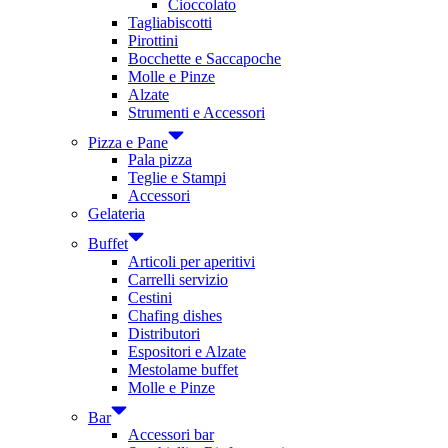
Cioccolato
Tagliabiscotti
Pirottini
Bocchette e Saccapoche
Molle e Pinze
Alzate
Strumenti e Accessori
Pizza e Pane
Pala pizza
Teglie e Stampi
Accessori
Gelateria
Buffet
Articoli per aperitivi
Carrelli servizio
Cestini
Chafing dishes
Distributori
Espositori e Alzate
Mestolame buffet
Molle e Pinze
Bar
Accessori bar