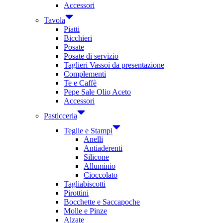
Accessori
Tavola
Piatti
Bicchieri
Posate
Posate di servizio
Taglieri Vassoi da presentazione
Complementi
Te e Caffè
Pepe Sale Olio Aceto
Accessori
Pasticceria
Teglie e Stampi
Anelli
Antiaderenti
Silicone
Alluminio
Cioccolato
Tagliabiscotti
Pirottini
Bocchette e Saccapoche
Molle e Pinze
Alzate