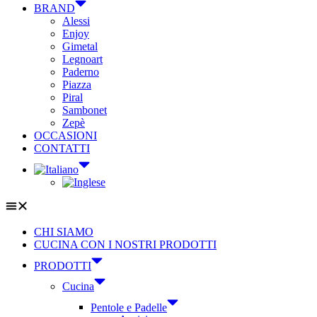
BRAND
Alessi
Enjoy
Gimetal
Legnoart
Paderno
Piazza
Piral
Sambonet
Zepè
OCCASIONI
CONTATTI
CHI SIAMO
CUCINA CON I NOSTRI PRODOTTI
PRODOTTI
Cucina
Pentole e Padelle