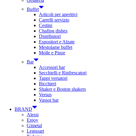
Gelateria
Buffet
Articoli per aperitivi
Carrelli servizio
Cestini
Chafing dishes
Distributori
Espositori e Alzate
Mestolame buffet
Molle e Pinze
Bar
Accessori bar
Secchielli e Rinfrescatori
Tappi versatori
Bicchieri
Shaker e Boston shakers
Versus
Vassoi bar
BRAND
Alessi
Enjoy
Gimetal
Legnoart