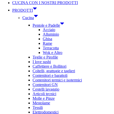
CUCINA CON I NOSTRI PRODOTTI
PRODOTTI
Cucina
Pentole e Padelle
Acciaio
Alluminio
Ghisa
Rame
Terracotta
Wok e Altro
Teglie e Pirofile
I love sushi
Caffettiere e Bollitori
Coltelli, grattugie e taglieri
Contenitori e barattoli
Contenitori termici e isotermici
Contenitori GN
Cestelli lavaggio
Articoli tecnici
Molle e Pinze
Mestolame
Tessili
Elettrodomestici