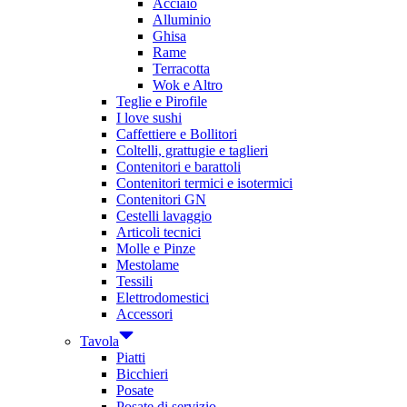
Acciaio
Alluminio
Ghisa
Rame
Terracotta
Wok e Altro
Teglie e Pirofile
I love sushi
Caffettiere e Bollitori
Coltelli, grattugie e taglieri
Contenitori e barattoli
Contenitori termici e isotermici
Contenitori GN
Cestelli lavaggio
Articoli tecnici
Molle e Pinze
Mestolame
Tessili
Elettrodomestici
Accessori
Tavola
Piatti
Bicchieri
Posate
Posate di servizio