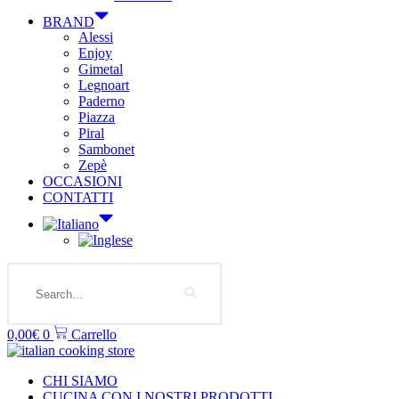
BRAND
Alessi
Enjoy
Gimetal
Legnoart
Paderno
Piazza
Piral
Sambonet
Zepè
OCCASIONI
CONTATTI
Search
0,00
€
0
Carrello
CHI SIAMO
CUCINA CON I NOSTRI PRODOTTI