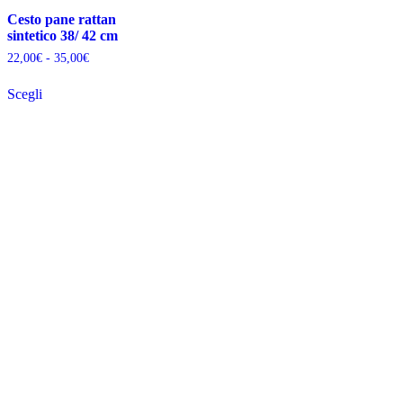
Cesto pane rattan
sintetico 38/ 42 cm
Fascia
22,00
€
-
35,00
€
di
prezzo:
Scegli
da
Questo
22,00€
prodotto
a
ha
35,00€
più
varianti.
Le
opzioni
possono
essere
scelte
nella
pagina
del
prodotto