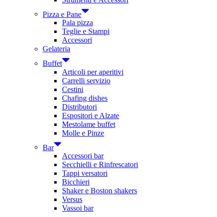
Pizza e Pane
Pala pizza
Teglie e Stampi
Accessori
Gelateria
Buffet
Articoli per aperitivi
Carrelli servizio
Cestini
Chafing dishes
Distributori
Espositori e Alzate
Mestolame buffet
Molle e Pinze
Bar
Accessori bar
Secchielli e Rinfrescatori
Tappi versatori
Bicchieri
Shaker e Boston shakers
Versus
Vassoi bar