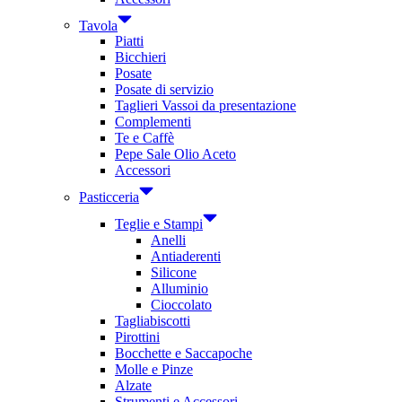
Tavola
Piatti
Bicchieri
Posate
Posate di servizio
Taglieri Vassoi da presentazione
Complementi
Te e Caffè
Pepe Sale Olio Aceto
Accessori
Pasticceria
Teglie e Stampi
Anelli
Antiaderenti
Silicone
Alluminio
Cioccolato
Tagliabiscotti
Pirottini
Bocchette e Saccapoche
Molle e Pinze
Alzate
Strumenti e Accessori