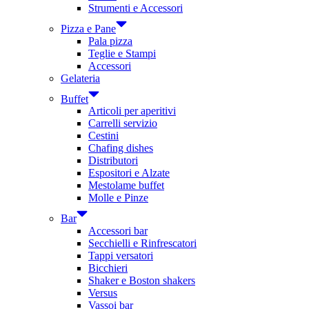
Strumenti e Accessori
Pizza e Pane
Pala pizza
Teglie e Stampi
Accessori
Gelateria
Buffet
Articoli per aperitivi
Carrelli servizio
Cestini
Chafing dishes
Distributori
Espositori e Alzate
Mestolame buffet
Molle e Pinze
Bar
Accessori bar
Secchielli e Rinfrescatori
Tappi versatori
Bicchieri
Shaker e Boston shakers
Versus
Vassoi bar