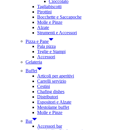
Cioccolato
Tagliabiscotti
Pirottini
Bocchette e Saccapoche
Molle e Pinze
Alzate
Strumenti e Accessori
Pizza e Pane
Pala pizza
Teglie e Stampi
Accessori
Gelateria
Buffet
Articoli per aperitivi
Carrelli servizio
Cestini
Chafing dishes
Distributori
Espositori e Alzate
Mestolame buffet
Molle e Pinze
Bar
Accessori bar