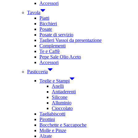
Accessori
Tavola
Piatti
Bicchieri
Posate
Posate di servizio
Taglieri Vassoi da presentazione
Complementi
Te e Caffè
Pepe Sale Olio Aceto
Accessori
Pasticceria
Teglie e Stampi
Anelli
Antiaderenti
Silicone
Alluminio
Cioccolato
Tagliabiscotti
Pirottini
Bocchette e Saccapoche
Molle e Pinze
Alzate