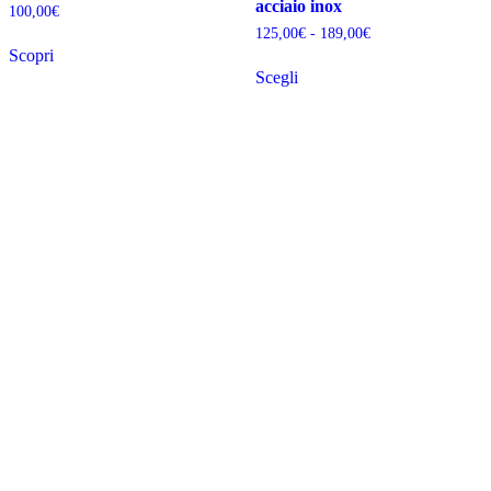
acciaio inox
100,00
€
Fascia
125,00
€
-
189,00
€
di
Scopri
prezzo:
Scegli
da
Questo
125,00€
prodotto
a
ha
189,00€
più
varianti.
Le
opzioni
possono
essere
scelte
nella
pagina
del
prodotto