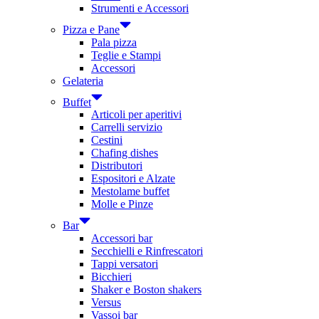
Strumenti e Accessori
Pizza e Pane
Pala pizza
Teglie e Stampi
Accessori
Gelateria
Buffet
Articoli per aperitivi
Carrelli servizio
Cestini
Chafing dishes
Distributori
Espositori e Alzate
Mestolame buffet
Molle e Pinze
Bar
Accessori bar
Secchielli e Rinfrescatori
Tappi versatori
Bicchieri
Shaker e Boston shakers
Versus
Vassoi bar