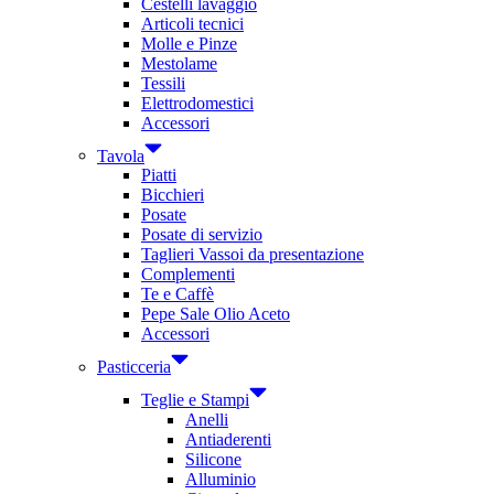
Cestelli lavaggio
Articoli tecnici
Molle e Pinze
Mestolame
Tessili
Elettrodomestici
Accessori
Tavola
Piatti
Bicchieri
Posate
Posate di servizio
Taglieri Vassoi da presentazione
Complementi
Te e Caffè
Pepe Sale Olio Aceto
Accessori
Pasticceria
Teglie e Stampi
Anelli
Antiaderenti
Silicone
Alluminio