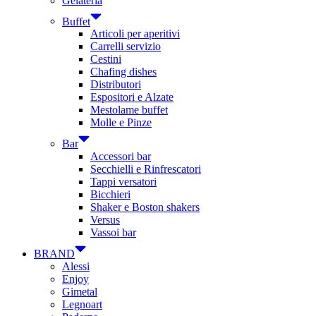
Gelateria
Buffet
Articoli per aperitivi
Carrelli servizio
Cestini
Chafing dishes
Distributori
Espositori e Alzate
Mestolame buffet
Molle e Pinze
Bar
Accessori bar
Secchielli e Rinfrescatori
Tappi versatori
Bicchieri
Shaker e Boston shakers
Versus
Vassoi bar
BRAND
Alessi
Enjoy
Gimetal
Legnoart