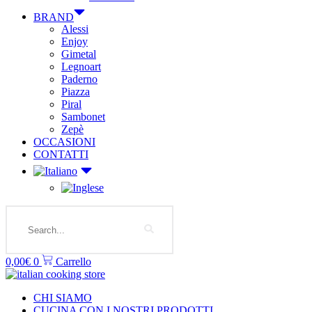
BRAND
Alessi
Enjoy
Gimetal
Legnoart
Paderno
Piazza
Piral
Sambonet
Zepè
OCCASIONI
CONTATTI
Search
0,00
€
0
Carrello
CHI SIAMO
CUCINA CON I NOSTRI PRODOTTI