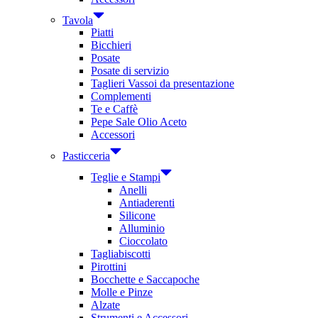
Tavola
Piatti
Bicchieri
Posate
Posate di servizio
Taglieri Vassoi da presentazione
Complementi
Te e Caffè
Pepe Sale Olio Aceto
Accessori
Pasticceria
Teglie e Stampi
Anelli
Antiaderenti
Silicone
Alluminio
Cioccolato
Tagliabiscotti
Pirottini
Bocchette e Saccapoche
Molle e Pinze
Alzate
Strumenti e Accessori