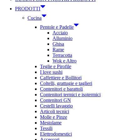
PRODOTTI
Cucina
Pentole e Padelle
Acciaio
Alluminio
Ghisa
Rame
Terracotta
Wok e Altro
Teglie e Pirofile
I love sushi
Caffettiere e Bollitori
Coltelli, grattugie e taglieri
Contenitori e barattoli
Contenitori termici e isotermici
Contenitori GN
Cestelli lavaggio
Articoli tecnici
Molle e Pinze
Mestolame
Tessili
Elettrodomestici
Accessori