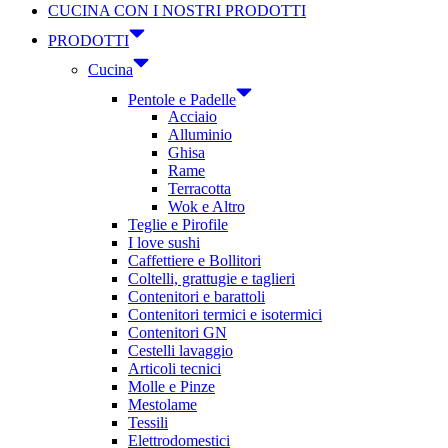
CUCINA CON I NOSTRI PRODOTTI
PRODOTTI
Cucina
Pentole e Padelle
Acciaio
Alluminio
Ghisa
Rame
Terracotta
Wok e Altro
Teglie e Pirofile
I love sushi
Caffettiere e Bollitori
Coltelli, grattugie e taglieri
Contenitori e barattoli
Contenitori termici e isotermici
Contenitori GN
Cestelli lavaggio
Articoli tecnici
Molle e Pinze
Mestolame
Tessili
Elettrodomestici