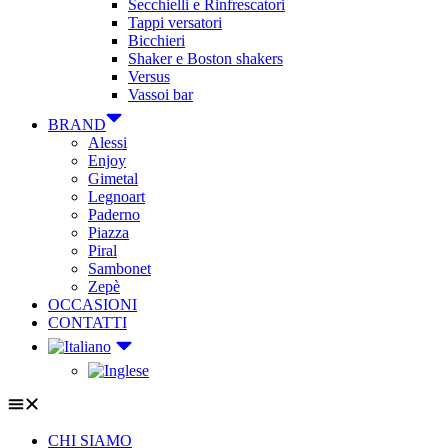
Secchielli e Rinfrescatori
Tappi versatori
Bicchieri
Shaker e Boston shakers
Versus
Vassoi bar
BRAND
Alessi
Enjoy
Gimetal
Legnoart
Paderno
Piazza
Piral
Sambonet
Zepè
OCCASIONI
CONTATTI
CHI SIAMO