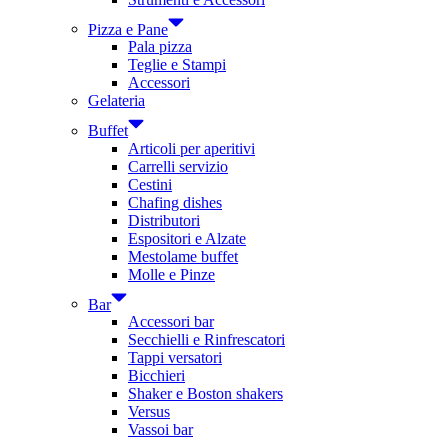
Pizza e Pane
Pala pizza
Teglie e Stampi
Accessori
Gelateria
Buffet
Articoli per aperitivi
Carrelli servizio
Cestini
Chafing dishes
Distributori
Espositori e Alzate
Mestolame buffet
Molle e Pinze
Bar
Accessori bar
Secchielli e Rinfrescatori
Tappi versatori
Bicchieri
Shaker e Boston shakers
Versus
Vassoi bar