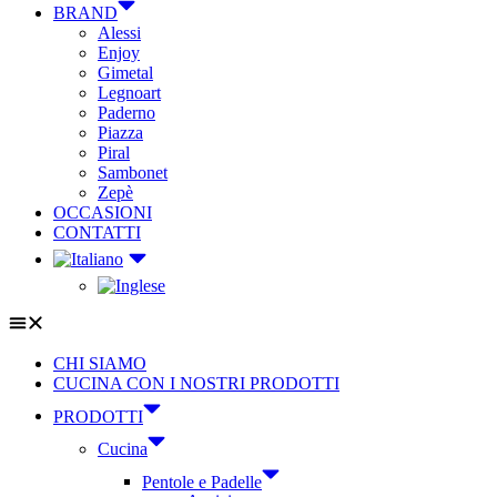
BRAND
Alessi
Enjoy
Gimetal
Legnoart
Paderno
Piazza
Piral
Sambonet
Zepè
OCCASIONI
CONTATTI
CHI SIAMO
CUCINA CON I NOSTRI PRODOTTI
PRODOTTI
Cucina
Pentole e Padelle