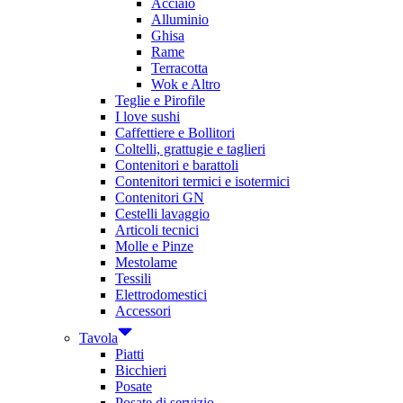
Acciaio
Alluminio
Ghisa
Rame
Terracotta
Wok e Altro
Teglie e Pirofile
I love sushi
Caffettiere e Bollitori
Coltelli, grattugie e taglieri
Contenitori e barattoli
Contenitori termici e isotermici
Contenitori GN
Cestelli lavaggio
Articoli tecnici
Molle e Pinze
Mestolame
Tessili
Elettrodomestici
Accessori
Tavola
Piatti
Bicchieri
Posate
Posate di servizio