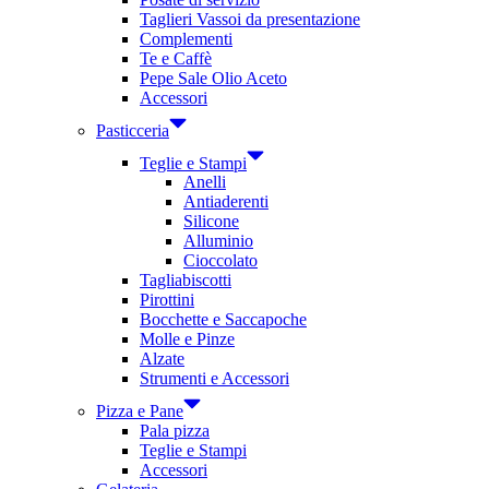
Taglieri Vassoi da presentazione
Complementi
Te e Caffè
Pepe Sale Olio Aceto
Accessori
Pasticceria
Teglie e Stampi
Anelli
Antiaderenti
Silicone
Alluminio
Cioccolato
Tagliabiscotti
Pirottini
Bocchette e Saccapoche
Molle e Pinze
Alzate
Strumenti e Accessori
Pizza e Pane
Pala pizza
Teglie e Stampi
Accessori