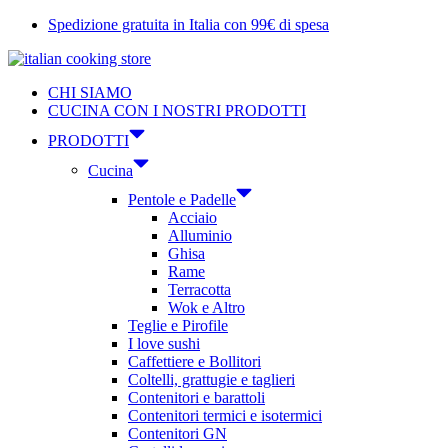
Vai
Spedizione gratuita in Italia con 99€ di spesa
al
contenuto
CHI SIAMO
CUCINA CON I NOSTRI PRODOTTI
PRODOTTI
Cucina
Pentole e Padelle
Acciaio
Alluminio
Ghisa
Rame
Terracotta
Wok e Altro
Teglie e Pirofile
I love sushi
Caffettiere e Bollitori
Coltelli, grattugie e taglieri
Contenitori e barattoli
Contenitori termici e isotermici
Contenitori GN